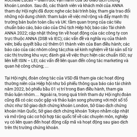
Rochelle Lucas – Giám đốc vận hành của Sở Giao dịch chứng
khoán London. Sau đó, các thành viên và khách mời của ANNA
tham dự Hội nghị đã được nghe các bài trình bày, tham gia trao đổi
những nội dung chính: tham luận về việc mở rộng và đẩy mạnh thị
trường bán buôn toàn cầu và UK: tầm quan trọng của các tiêu
chuẩn báo cáo, báo cáo của Chủ tịch Hiệp hội; báo cáo Tài chính
ANNA 2022; cập nhật thông tin về hoạt động của các công ty con
trực thuộc ANNA (DSB và IEC); các vấn đề và nghĩa vụ của thành
viên; biểu quyết bầu cử thêm 01 thành viên của Ban điều hành; các
báo cáo của các nhóm công tác;chia sẻ kinh nghiệm về tài sản số từ
các thị trường khu vực; đánh giá về việc thực hiện các chuẩn ISO; sự
liên kết ISIN – LEI; các vấn đề liên quan đến công tác marketing và
quan hệ công chúng; ...
Tại Hội nghị, đoàn công tác của VSD đã tham gia các hoạt động
thường niên của Hiệp hội như bỏ phiếu thông qua báo cáo tài chính
năm 2022, bỏ phiếu bầu 01 vị trí trong Ban điều hành, tham gia
thảo luận nhóm.... Ngoài ra, trong quá trình tham dự Hội nghị đoàn
cũng đã có các cuộc gặp và thảo luận song phương với một số tổ
chức như Sở giao dịch chứng khoán London, Sở Giao dịch chứng
khoán Hàn Quốc, Sở giao dịch chứng khoán Tokyo nhằm cập nhật
và mở rộng các cơ hội hợp tác quốc tế về các chuyên môn, nghiệp
vụ có liên quan đến hoạt động cấp mã và hoạt động sau giao dịch
trên thị trường chứng khoán.