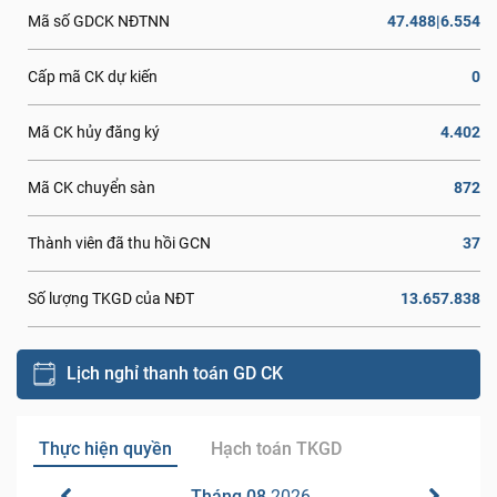
47.488|6.554
Mã số GDCK NĐTNN
0
Cấp mã CK dự kiến
4.402
Mã CK hủy đăng ký
872
Mã CK chuyển sàn
37
Thành viên đã thu hồi GCN
13.657.838
Số lượng TKGD của NĐT
Lịch nghỉ thanh toán GD CK
Thực hiện quyền
Hạch toán TKGD
Tháng 08
2026