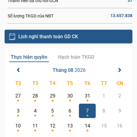
37
Thành viên đã thu hồi GCN
13.657.838
Số lượng TKGD của NĐT
Lịch nghỉ thanh toán GD CK
Thực hiện quyền
Hạch toán TKGD
Tháng 08
2026
T2
T3
T4
T5
T6
T7
CN
27
28
29
30
31
1
2
3
4
5
6
7
8
9
10
11
12
13
14
15
16