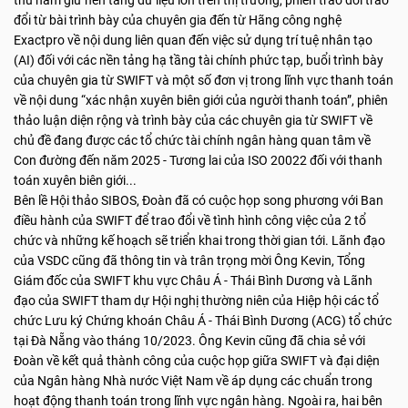
thù nắm giữ nền tảng dữ liệu lớn trên thị trường, phiên trao đổi trao
đổi từ bài trình bày của chuyên gia đến từ Hãng công nghệ
Exactpro về nội dung liên quan đến việc sử dụng trí tuệ nhân tạo
(AI) đối với các nền tảng hạ tầng tài chính phức tạp, buổi trình bày
của chuyên gia từ SWIFT và một số đơn vị trong lĩnh vực thanh toán
về nội dung “xác nhận xuyên biên giới của người thanh toán”, phiên
thảo luận diện rộng và trình bày của các chuyên gia từ SWIFT về
chủ đề đang được các tổ chức tài chính ngân hàng quan tâm về
Con đường đến năm 2025 - Tương lai của ISO 20022 đối với thanh
toán xuyên biên giới...
Bên lề Hội thảo SIBOS, Đoàn đã có cuộc họp song phương với Ban
điều hành của SWIFT để trao đổi về tình hình công việc của 2 tổ
chức và những kế hoạch sẽ triển khai trong thời gian tới. Lãnh đạo
của VSDC cũng đã thông tin và trân trọng mời Ông Kevin, Tổng
Giám đốc của SWIFT khu vực Châu Á - Thái Bình Dương và Lãnh
đạo của SWIFT tham dự Hội nghị thường niên của Hiệp hội các tổ
chức Lưu ký Chứng khoán Châu Á - Thái Bình Dương (ACG) tổ chức
tại Đà Nẵng vào tháng 10/2023. Ông Kevin cũng đã chia sẻ với
Đoàn về kết quả thành công của cuộc họp giữa SWIFT và đại diện
của Ngân hàng Nhà nước Việt Nam về áp dụng các chuẩn trong
hoạt động thanh toán trong lĩnh vực ngân hàng. Ngoài ra, hai bên