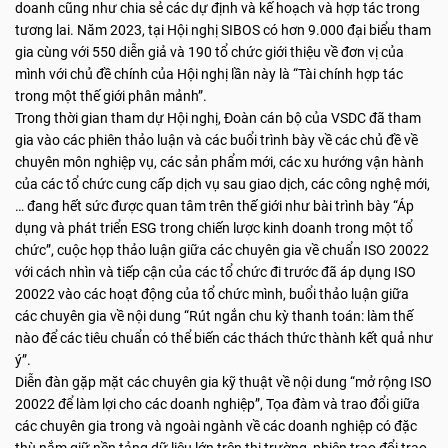
doanh cũng như chia sẻ các dự định và kế hoạch và hợp tác trong
tương lai. Năm 2023, tại Hội nghị SIBOS có hơn 9.000 đại biểu tham
gia cùng với 550 diễn giả và 190 tổ chức giới thiệu về đơn vị của
mình với chủ đề chính của Hội nghị lần này là “Tài chính hợp tác
trong một thế giới phân mảnh”.
Trong thời gian tham dự Hội nghị, Đoàn cán bộ của VSDC đã tham
gia vào các phiên thảo luận và các buổi trình bày về các chủ đề về
chuyên môn nghiệp vụ, các sản phẩm mới, các xu hướng vận hành
của các tổ chức cung cấp dịch vụ sau giao dịch, các công nghệ mới,
… đang hết sức được quan tâm trên thế giới như bài trình bày “Áp
dụng và phát triển ESG trong chiến lược kinh doanh trong một tổ
chức”, cuộc họp thảo luận giữa các chuyên gia về chuẩn ISO 20022
với cách nhìn và tiếp cận của các tổ chức đi trước đã áp dụng ISO
20022 vào các hoạt động của tổ chức mình, buổi thảo luận giữa
các chuyên gia về nội dung “Rút ngắn chu kỳ thanh toán: làm thế
nào để các tiêu chuẩn có thể biến các thách thức thành kết quả như
ý”.
Diễn đàn gặp mặt các chuyên gia kỹ thuật về nội dung “mở rộng ISO
20022 để làm lợi cho các doanh nghiệp”, Tọa đàm và trao đổi giữa
các chuyên gia trong và ngoài ngành về các doanh nghiệp có đặc