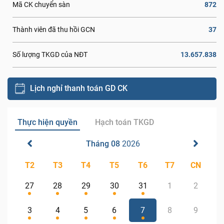
872
Mã CK chuyển sàn
37
Thành viên đã thu hồi GCN
13.657.838
Số lượng TKGD của NĐT
Lịch nghỉ thanh toán GD CK
Thực hiện quyền
Hạch toán TKGD
Tháng 08
2026
T2
T3
T4
T5
T6
T7
CN
27
28
29
30
31
1
2
3
4
5
6
7
8
9