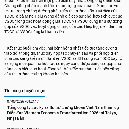
khoán khác nhau trên một giao diện duy nhất. Ông ông Chen-Shan
Chang cũng nhấn mạnh tầm quan trọng của quan hệ hợp tác với
VSDC trong chặng đường phát triển thị trường vốn. Đại diện của
TDCC là bà Ming-Hsiu Wang đánh giá cao sự phối hợp tích cực của
VSDC trong các hoạt động giữa TDCC và VSDC, cũng như sự đóng
góp của VSDC vào hoạt động chung của các Hiệp hội, diễn đàn mà
TDCC và VSDC cùng là thành viên.
Kết thúc buổi làm việc, hai bên thống nhất tiếp tục tăng cường
trao đổi thông tin, thúc đẩy hợp tác chuyên sâu và phối hợp triển
khai các sáng kiến mới. Đại diện VSDC và SFI cùng với TDCC bày tỏ
kỳ vọng mối quan hệ hợp tác sẽ ngày càng được củng cố, góp phần
nâng cao hiệu quả hoạt động và thúc đẩy sự phát triển bền vững
của thị trường chứng khoán hai bên.
Tin cùng chuyên mục
07/08/2026 - 08:24:17
Tổng công ty Lưu ký và Bù trừ chứng khoán Việt Nam tham dự 
Diễn đàn Vietnam Economic Transformation 2026 tại Tokyo, 
Nhật Bản