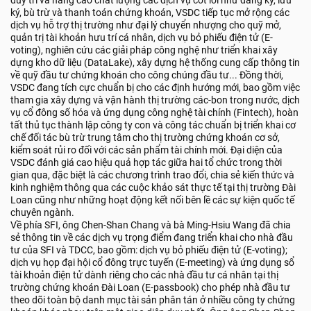
duy trì và nâng cao chất lượng các dịch vụ cốt lõi như đăng ký, lưu
ký, bù trừ và thanh toán chứng khoán, VSDC tiếp tục mở rộng các
dịch vụ hỗ trợ thị trường như đại lý chuyển nhượng cho quỹ mở,
quản trị tài khoản hưu trí cá nhân, dịch vụ bỏ phiếu điện tử (E-
voting), nghiên cứu các giải pháp công nghệ như triển khai xây
dựng kho dữ liệu (DataLake), xây dựng hệ thống cung cấp thông tin
về quỹ đầu tư chứng khoán cho công chúng đầu tư... Đồng thời,
VSDC đang tích cực chuẩn bị cho các định hướng mới, bao gồm việc
tham gia xây dựng và vận hành thị trường các-bon trong nước, dịch
vụ cổ đông số hóa và ứng dụng công nghệ tài chính (Fintech), hoàn
tất thủ tục thành lập công ty con và công tác chuẩn bị triển khai cơ
chế đối tác bù trừ trung tâm cho thị trường chứng khoán cơ sở,
kiểm soát rủi ro đối với các sản phẩm tài chính mới. Đại diện của
VSDC đánh giá cao hiệu quả hợp tác giữa hai tổ chức trong thời
gian qua, đặc biệt là các chương trình trao đổi, chia sẻ kiến thức và
kinh nghiệm thông qua các cuộc khảo sát thực tế tại thị trường Đài
Loan cũng như những hoạt động kết nối bên lề các sự kiện quốc tế
chuyên ngành.
Về phía SFI, ông Chen-Shan Chang và bà Ming-Hsiu Wang đã chia
sẻ thông tin về các dịch vụ trọng điểm đang triển khai cho nhà đầu
tư của SFI và TDCC, bao gồm: dịch vụ bỏ phiếu điện tử (E-voting);
dịch vụ họp đại hội cổ đông trực tuyến (E-meeting) và ứng dụng sổ
tài khoản điện tử dành riêng cho các nhà đầu tư cá nhân tại thị
trường chứng khoán Đài Loan (E-passbook) cho phép nhà đầu tư
theo dõi toàn bộ danh mục tài sản phân tán ở nhiều công ty chứng