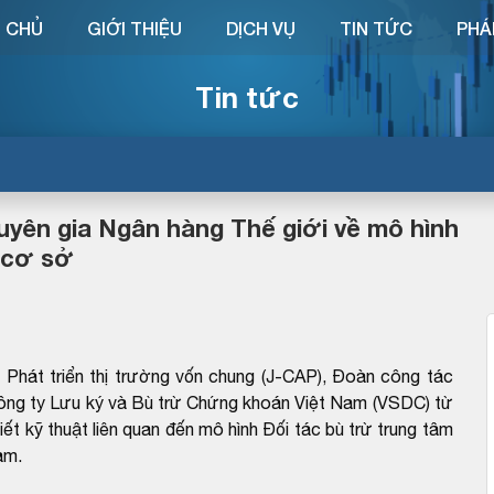
 CHỦ
GIỚI THIỆU
DỊCH VỤ
TIN TỨC
PHÁ
Tin tức
uyên gia Ngân hàng Thế giới về mô hình
 cơ sở
Phát triển thị trường vốn chung (J-CAP), Đoàn công tác
ông ty Lưu ký và Bù trừ Chứng khoán Việt Nam (VSDC) từ
ết kỹ thuật liên quan đến mô hình Đối tác bù trừ trung tâm
am.