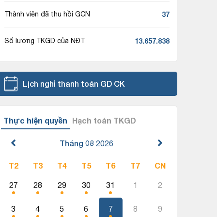
37
Thành viên đã thu hồi GCN
13.657.838
Số lượng TKGD của NĐT
Lịch nghỉ thanh toán GD CK
Thực hiện quyền
Hạch toán TKGD
Tháng 08
2026
T2
T3
T4
T5
T6
T7
CN
27
28
29
30
31
1
2
3
4
5
6
7
8
9