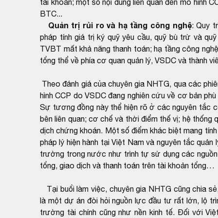
tài khoản; một số nội dung liên quan đến mô hình 
BTC...
Quản trị rủi ro và hạ tầng công nghệ
: Quy t
pháp tính giá trị ký quỹ yêu cầu, quỹ bù trừ và qu
TVBT mất khả năng thanh toán; hạ tầng công nghệ t
tổng thể về phía cơ quan quản lý, VSDC và thành viên
Theo đánh giá của chuyên gia NHTG, qua các phiên 
hình CCP do VSDC đang nghiên cứu về cơ bản phù hợ
Sự tương đồng này thể hiện rõ ở các nguyên tắc cốt
bên liên quan; cơ chế và thời điểm thế vị; hệ thống 
dịch chứng khoán. Một số điểm khác biệt mang tính
pháp lý hiện hành tại Việt Nam và nguyên tắc quản lý
trường trong nước như trình tự sử dụng các nguồn 
tổng, giao dịch và thanh toán trên tài khoản tổng…
Tại buổi làm việc, chuyên gia NHTG cũng chia sẻ,
là một dự án đòi hỏi nguồn lực đầu tư rất lớn, lộ 
trường tài chính cũng như nền kinh tế. Đối với Vi