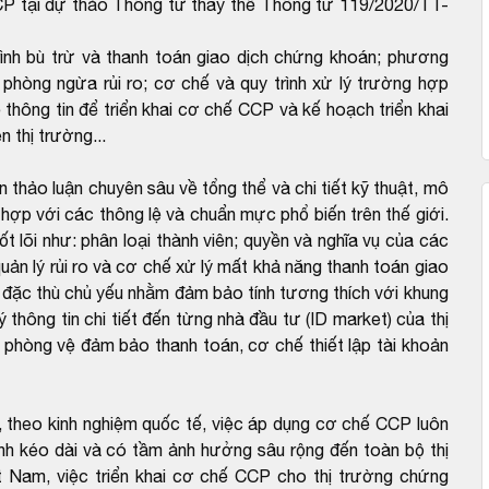
CCP tại dự thảo Thông tư thay thế Thông tư 119/2020/TT-
rình bù trừ và thanh toán giao dịch chứng khoán; phương
ỹ phòng ngừa rủi ro; cơ chế và quy trình xử lý trường hợp
hông tin để triển khai cơ chế CCP và kế hoạch triển khai
 thị trường...
thảo luận chuyên sâu về tổng thể và chi tiết kỹ thuật, mô
p với các thông lệ và chuẩn mực phổ biến trên thế giới.
 lõi như: phân loại thành viên; quyền và nghĩa vụ của các
quản lý rủi ro và cơ chế xử lý mất khả năng thanh toán giao
 đặc thù chủ yếu nhằm đảm bảo tính tương thích với khung
 thông tin chi tiết đến từng nhà đầu tư (ID market) của thị
phòng vệ đảm bảo thanh toán, cơ chế thiết lập tài khoản
 theo kinh nghiệm quốc tế, việc áp dụng cơ chế CCP luôn
trình kéo dài và có tầm ảnh hưởng sâu rộng đến toàn bộ thị
ệt Nam, việc triển khai cơ chế CCP cho thị trường chứng