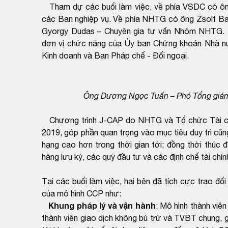
Tham dự các buổi làm việc, về phía VSDC có ôn
các Ban nghiệp vụ. Về phía NHTG có ông Zsolt B
Gyorgy Dudas – Chuyên gia tư vấn Nhóm NHTG. N
đơn vị chức năng của Ủy ban Chứng khoán Nhà nư
Kinh doanh và Ban Pháp chế - Đối ngoại.
Ông Dương Ngọc Tuấn – Phó Tổng giám
Chương trình J-CAP do NHTG và Tổ chức Tài chí
2019, góp phần quan trọng vào mục tiêu duy trì cũ
hạng cao hơn trong thời gian tới; đồng thời thúc 
hàng lưu ký, các quỹ đầu tư và các định chế tài chín
Tại các buổi làm việc, hai bên đã tích cực trao đổ
của mô hình CCP như:
Khung pháp lý và vận hành
: Mô hình thành viê
thành viên giao dịch không bù trừ và TVBT chung, 