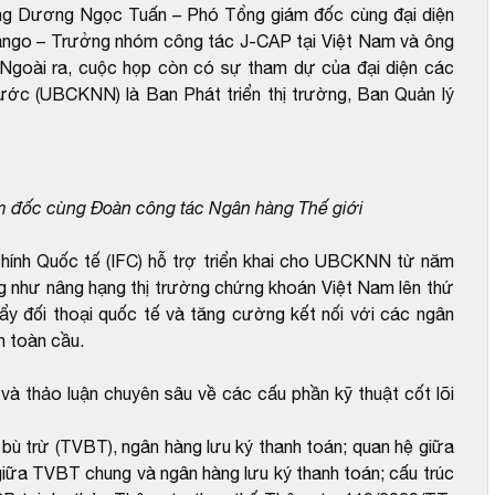
g Dương Ngọc Tuấn – Phó Tổng giám đốc cùng đại diện
ango – Trưởng nhóm công tác J-CAP tại Việt Nam và ông
goài ra, cuộc họp còn có sự tham dự của đại diện các
ớc (UBCKNN) là Ban Phát triển thị trường, Ban Quản lý
 đốc cùng Đoàn công tác Ngân hàng Thế giới
nh Quốc tế (IFC) hỗ trợ triển khai cho UBCKNN từ năm
ng như nâng hạng thị trường chứng khoán Việt Nam lên thứ
đẩy đối thoại quốc tế và tăng cường kết nối với các ngân
h toàn cầu.
i và thảo luận chuyên sâu về các cấu phần kỹ thuật cốt lõi
n bù trừ (TVBT), ngân hàng lưu ký thanh toán; quan hệ giữa
giữa TVBT chung và ngân hàng lưu ký thanh toán; cấu trúc