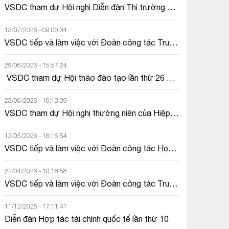
VSDC tham dự Hội nghị Diễn đàn Thị trường 
Trái phiếu ASEAN+3 (ABMF) lần thứ 46
13/07/2026 - 09:00:34
VSDC tiếp và làm việc với Đoàn công tác Trung 
tâm Lưu ký Chứng khoán Hàn Quốc
29/06/2026 - 15:57:24
 VSDC tham dự Hội thảo đào tạo lần thứ 26 
của Hiệp hội các Tổ chức lưu ký, bù trừ chứng 
khoán khu vực Châu Á – Thái Bình Dương...
23/06/2026 - 10:13:39
VSDC tham dự Hội nghị thường niên của Hiệp 
hội các Cơ quan cấp mã quốc gia (ANNA) năm 
2026
12/05/2026 - 16:16:54
VSDC tiếp và làm việc với Đoàn công tác Học 
viện Chứng khoán và Hợp đồng tương lai Đài 
Loan
22/04/2026 - 10:18:58
VSDC tiếp và làm việc với Đoàn công tác Trung 
tâm Lưu ký Chứng khoán Hàn Quốc
11/12/2025 - 17:11:41
Diễn đàn Hợp tác tài chính quốc tế lần thứ 10