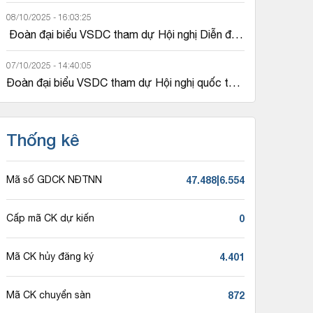
08/10/2025 - 16:03:25
 Đoàn đại biểu VSDC tham dự Hội nghị Diễn đàn 
các Tổ chức Lưu ký Chứng khoán thế giới 2025 
(WFC2025) tổ chức tại Almaty,...
07/10/2025 - 14:40:05
Đoàn đại biểu VSDC tham dự Hội nghị quốc tế 
Sibos 2025 tại Frankfurt, Đức
Thống kê
47.488|6.554
Mã số GDCK NĐTNN
0
Cấp mã CK dự kiến
4.401
Mã CK hủy đăng ký
872
Mã CK chuyển sàn