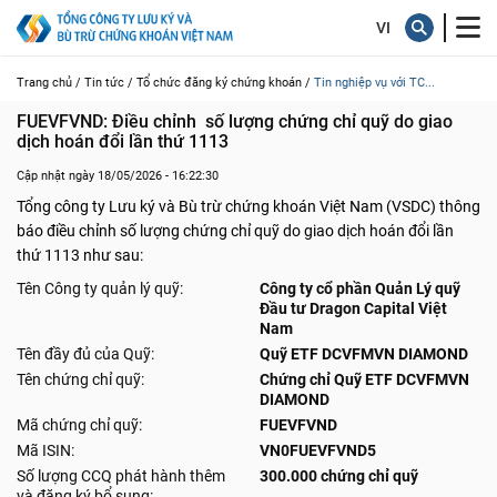
Trang chủ /
Tin tức /
Tổ chức đăng ký chứng khoán /
Tin nghiệp vụ với TC...
FUEVFVND: Điều chỉnh  số lượng chứng chỉ quỹ do giao 
dịch hoán đổi lần thứ 1113
Cập nhật ngày 18/05/2026 - 16:22:30
Tổng công ty Lưu ký và Bù trừ chứng khoán Việt Nam (VSDC) thông
báo điều chỉnh số lượng chứng chỉ quỹ do giao dịch hoán đổi lần
thứ 1113 như sau:
Tên Công ty quản lý quỹ:
Công ty cổ phần Quản Lý quỹ
Đầu tư Dragon Capital Việt
Nam
Tên đầy đủ của Quỹ:
Quỹ ETF DCVFMVN DIAMOND
Tên chứng chỉ quỹ:
Chứng chỉ Quỹ ETF DCVFMVN
DIAMOND
Mã chứng chỉ quỹ:
FUEVFVND
Mã ISIN:
VN0FUEVFVND5
Số lượng CCQ phát hành thêm
300.000 chứng chỉ quỹ
và đăng ký bổ sung: