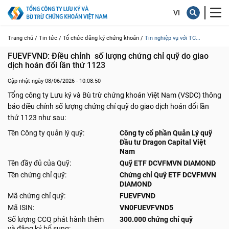
Trang chủ /
Tin tức /
Tổ chức đăng ký chứng khoán /
Tin nghiệp vụ với TC...
FUEVFVND: Điều chỉnh  số lượng chứng chỉ quỹ do giao 
dịch hoán đổi lần thứ 1123
Cập nhật ngày 08/06/2026 - 10:08:50
Tổng công ty Lưu ký và Bù trừ chứng khoán Việt Nam (VSDC) thông
báo điều chỉnh số lượng chứng chỉ quỹ do giao dịch hoán đổi lần
thứ 1123 như sau:
Tên Công ty quản lý quỹ:
Công ty cổ phần Quản Lý quỹ
Đầu tư Dragon Capital Việt
Nam
Tên đầy đủ của Quỹ:
Quỹ ETF DCVFMVN DIAMOND
Tên chứng chỉ quỹ:
Chứng chỉ Quỹ ETF DCVFMVN
DIAMOND
Mã chứng chỉ quỹ:
FUEVFVND
Mã ISIN:
VN0FUEVFVND5
Số lượng CCQ phát hành thêm
300.000 chứng chỉ quỹ
và đăng ký bổ sung: