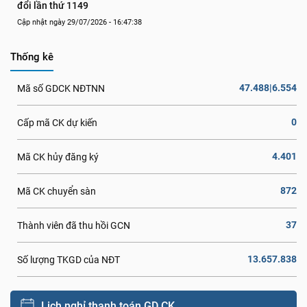
đổi lần thứ 1149
Cập nhật ngày 29/07/2026 - 16:47:38
Thống kê
47.488|6.554
Mã số GDCK NĐTNN
0
Cấp mã CK dự kiến
4.401
Mã CK hủy đăng ký
872
Mã CK chuyển sàn
37
Thành viên đã thu hồi GCN
13.657.838
Số lượng TKGD của NĐT
Lịch nghỉ thanh toán GD CK