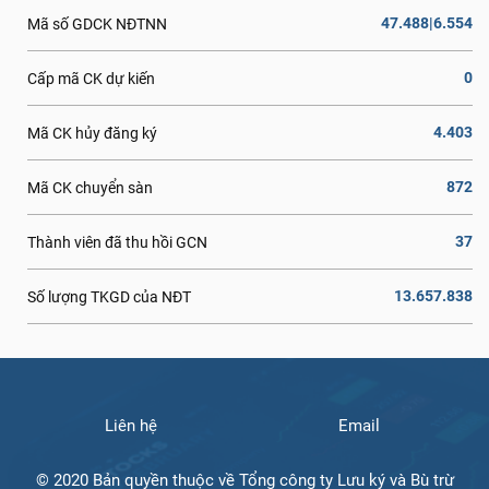
47.488|6.554
Mã số GDCK NĐTNN
0
Cấp mã CK dự kiến
4.403
Mã CK hủy đăng ký
872
Mã CK chuyển sàn
37
Thành viên đã thu hồi GCN
13.657.838
Số lượng TKGD của NĐT
Liên hệ
Email
© 2020 Bản quyền thuộc về Tổng công ty Lưu ký và Bù trừ