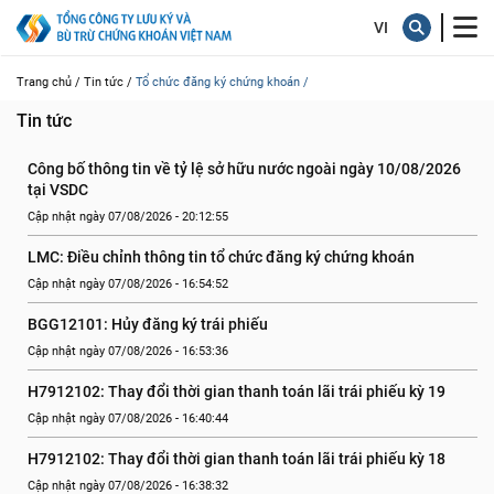
Trang chủ /
Tin tức /
Tổ chức đăng ký chứng khoán /
Tin tức
Công bố thông tin về tỷ lệ sở hữu nước ngoài ngày 10/08/2026 
tại VSDC
Cập nhật ngày 07/08/2026 - 20:12:55
LMC: Điều chỉnh thông tin tổ chức đăng ký chứng khoán
Cập nhật ngày 07/08/2026 - 16:54:52
BGG12101: Hủy đăng ký trái phiếu
Cập nhật ngày 07/08/2026 - 16:53:36
H7912102: Thay đổi thời gian thanh toán lãi trái phiếu kỳ 19
Cập nhật ngày 07/08/2026 - 16:40:44
H7912102: Thay đổi thời gian thanh toán lãi trái phiếu kỳ 18
Cập nhật ngày 07/08/2026 - 16:38:32