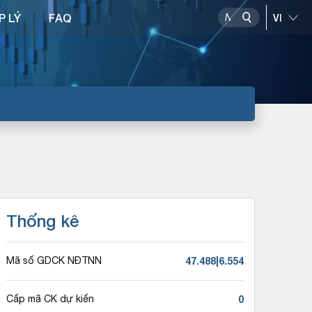
P LÝ
FAQ
Thống kê
47.488|6.554
Mã số GDCK NĐTNN
0
Cấp mã CK dự kiến