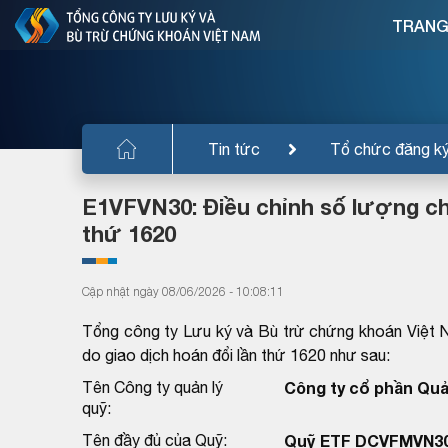
TRANG
Tin tức
Tổ chức đăng k
E1VFVN30: Điều chỉnh số lượng ch
thứ 1620
Cập nhật ngày 08/06/2026 - 10:08:11
Tổng công ty Lưu ký và Bù trừ chứng khoán Việt 
do giao dịch hoán đổi lần thứ 1620 như sau:
Tên Công ty quản lý
Công ty cổ phần Quả
quỹ:
Tên đầy đủ của Quỹ:
Quỹ ETF DCVFMVN3