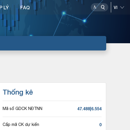
P LÝ
FAQ
Thống kê
47.488|6.554
Mã số GDCK NĐTNN
0
Cấp mã CK dự kiến