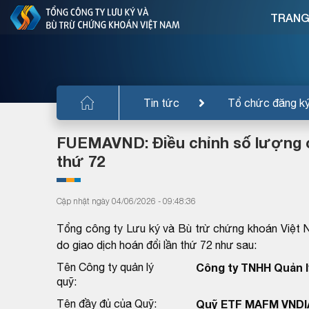
TRANG
Tin tức
Tổ chức đăng k
FUEMAVND: Điều chỉnh số lượng ch
thứ 72
Cập nhật ngày 04/06/2026 - 09:48:36
Tổng công ty Lưu ký và Bù trừ chứng khoán Việt 
do giao dịch hoán đổi lần thứ 72 như sau:
Tên Công ty quản lý
Công ty TNHH Quản lý
quỹ:
Tên đầy đủ của Quỹ:
Quỹ ETF MAFM VND