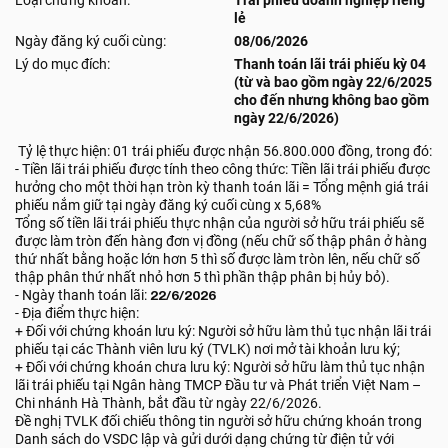
Loại chứng khoán:
Trái phiếu doanh nghiệp riêng
lẻ
Ngày đăng ký cuối cùng:
08/06/2026
Lý do mục đích:
Thanh toán lãi trái phiếu kỳ 04
(từ và bao gồm ngày 22/6/2025
cho đến nhưng không bao gồm
ngày 22/6/2026)
Tỷ lệ thực hiện: 01 trái phiếu được nhận 56.800.000 đồng, trong đó:
- Tiền lãi trái phiếu được tính theo công thức: Tiền lãi trái phiếu được
hưởng cho một thời hạn tròn kỳ thanh toán lãi = Tổng mệnh giá trái
phiếu nắm giữ tại ngày đăng ký cuối cùng x 5,68%
Tổng số tiền lãi trái phiếu thực nhận của người sở hữu trái phiếu sẽ
được làm tròn đến hàng đơn vị đồng (nếu chữ số thập phân ở hàng
thứ nhất bằng hoặc lớn hơn 5 thì số được làm tròn lên, nếu chữ số
thập phân thứ nhất nhỏ hơn 5 thì phần thập phân bị hủy bỏ).
- Ngày thanh toán lãi:
22/6/2026
- Địa điểm thực hiện:
+ Đối với chứng khoán lưu ký: Người sở hữu làm thủ tục nhận lãi trái
phiếu tại các Thành viên lưu ký (TVLK) nơi mở tài khoản lưu ký;
+ Đối với chứng khoán chưa lưu ký: Người sở hữu làm thủ tục nhận
lãi trái phiếu tại Ngân hàng TMCP Đầu tư và Phát triển Việt Nam –
Chi nhánh Hà Thành, bắt đầu từ ngày 22/6/2026.
Đề nghị TVLK đối chiếu thông tin người sở hữu chứng khoán trong
Danh sách do VSDC lập và gửi dưới dạng chứng từ điện tử với