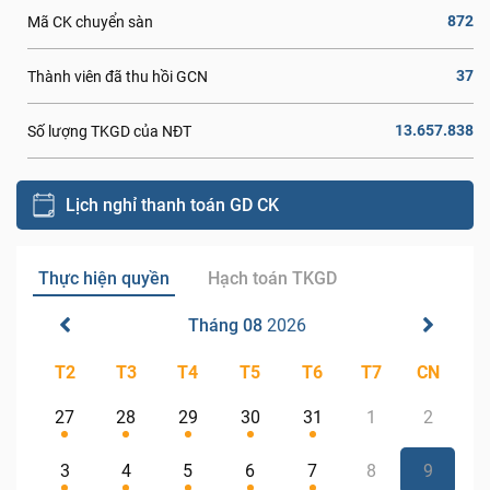
872
Mã CK chuyển sàn
37
Thành viên đã thu hồi GCN
13.657.838
Số lượng TKGD của NĐT
Lịch nghỉ thanh toán GD CK
Thực hiện quyền
Hạch toán TKGD
Tháng 08
2026
T2
T3
T4
T5
T6
T7
CN
27
28
29
30
31
1
2
3
4
5
6
7
8
9