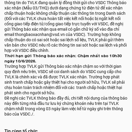
thông tin do TVLK đang quản lý đồng thời gửi cho VSDC Thông báo
xác nhận (Mẫu 03/THQ) dưới dạng chứng từ điện tử để xác nhận
chấp thuận hoặc không chấp thuận các thông tin trong Danh sách
(Đối với các TVLK chưa hoàn tất việc kết nối hoặc bị ngắt kết nối
cổng giao tiếp điện tử/cổng giao tiếp trực tuyến với VSDC, đề nghị
gửi Thông báo xác nhận qua email có gắn chữ ký số vào địa chỉ
email thongbaoxacnhan@vsd.vn của VSDC). Trường hợp không
chấp thuận do có sai sót hoặc sai lệch số liệu, TVLK phải gửi thêm
văn bản cho VSDC nêu rõ các thông tin sai sót hoặc sai lệch và phối
hợp với VSDC điều chỉnh.
Thời hạn gửi Thông báo xác nhận: Chậm nhất vào 10h30
ngày 10/6/2026.
Trường hợp TVLK gửi Thông báo xác nhận chậm so với thời gian
quy định nêu trên, VSDC sẽ coi danh sách do VSDC cung cấp cho
TVLK là chính xác và đã được TVLK xác nhận. Trường hợp phát
sinh tranh chấp hoặc gây thiệt hại cho người sở hữu, TVLK sẽ phải
chịu hoàn toàn trách nhiệm đối với các tranh chấp hoặc thiệt hại
phát sinh cho người sở hữu.
Đề nghị các TVLK thông báo đầy đủ, chi tiết nội dung của thông báo
này đến từng nhà đầu tư lưu ký chứng khoán nêu trên tại TVLK
chậm nhất trong vòng 03 ngày làm việc kể từ ngày ghi trên thông
báo của VSDC./.
Tin cùng tổ chức