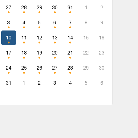
27
28
29
30
31
1
2
3
4
5
6
7
8
9
10
11
12
13
14
15
16
17
18
19
20
21
22
23
24
25
26
27
28
29
30
31
1
2
3
4
5
6