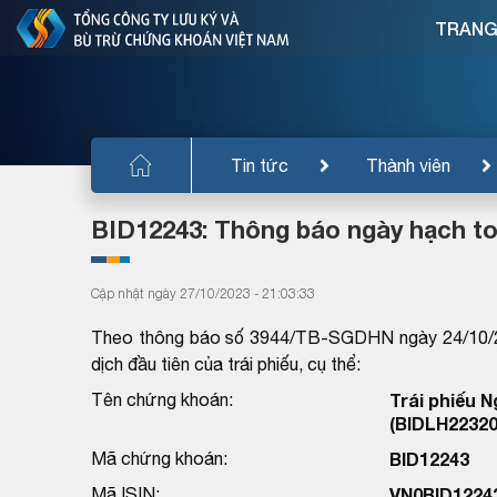
TRANG
Tin tức
Thành viên
BID12243: Thông báo ngày hạch to
Cập nhật ngày 27/10/2023 - 21:03:33
Theo thông báo số 3944/TB-SGDHN ngày 24/10/20
dịch đầu tiên của trái phiếu, cụ thể:
Tên chứng khoán:
Trái phiếu 
(BIDLH22320
Mã chứng khoán:
BID12243
Mã ISIN:
VN0BID1224