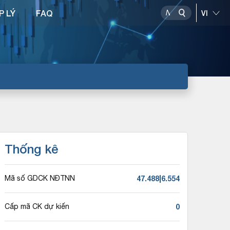
P LÝ
FAQ
Thống kê
47.488|6.554
Mã số GDCK NĐTNN
0
Cấp mã CK dự kiến