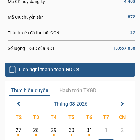
4.403
Mã CK hủy đăng ký
872
Mã CK chuyển sàn
37
Thành viên đã thu hồi GCN
13.657.838
Số lượng TKGD của NĐT
Lịch nghỉ thanh toán GD CK
Thực hiện quyền
Hạch toán TKGD
Tháng 08
2026
T2
T3
T4
T5
T6
T7
CN
27
28
29
30
31
1
2