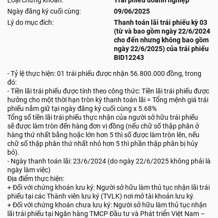
Loại chứng khoán:
Trái phiếu doanh nghiệp
Ngày đăng ký cuối cùng:
09/06/2025
Lý do mục đích:
Thanh toán lãi trái phiếu kỳ 03
(từ và bao gồm ngày 22/6/2024
cho đến nhưng không bao gồm
ngày 22/6/2025) của trái phiếu
BID12243
- Tỷ lệ thực hiện: 01 trái phiếu được nhận 56.800.000 đồng, trong
đó:
- Tiền lãi trái phiếu được tính theo công thức: Tiền lãi trái phiếu được
hưởng cho một thời hạn tròn kỳ thanh toán lãi = Tổng mệnh giá trái
phiếu nắm giữ tại ngày đăng ký cuối cùng x 5.68%
Tổng số tiền lãi trái phiếu thực nhận của người sở hữu trái phiếu
sẽ được làm tròn đến hàng đơn vị đồng (nếu chữ số thập phân ở
hàng thứ nhất bằng hoặc lớn hơn 5 thì số được làm tròn lên, nếu
chữ số thập phân thứ nhất nhỏ hơn 5 thì phần thập phân bị hủy
bỏ).
- Ngày thanh toán lãi: 23/6/2024 (do ngày 22/6/2025 không phải là
ngày làm việc)
Địa điểm thực hiện:
+ Đối với chứng khoán lưu ký: Người sở hữu làm thủ tục nhận lãi trái
phiếu tại các Thành viên lưu ký (TVLK) nơi mở tài khoản lưu ký.
+ Đối với chứng khoán chưa lưu ký: Người sở hữu làm thủ tục nhận
lãi trái phiếu tại Ngân hàng TMCP Đầu tư và Phát triển Việt Nam –