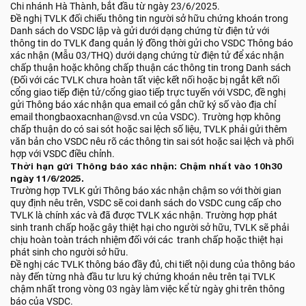
Chi nhánh Hà Thành, bắt đầu từ ngày 23/6/2025.
Đề nghị TVLK đối chiếu thông tin người sở hữu chứng khoán trong
Danh sách do VSDC lập và gửi dưới dạng chứng từ điện tử với
thông tin do TVLK đang quản lý đồng thời gửi cho VSDC Thông báo
xác nhận (Mẫu 03/THQ) dưới dạng chứng từ điện tử để xác nhận
chấp thuận hoặc không chấp thuận các thông tin trong Danh sách
(Đối với các TVLK chưa hoàn tất việc kết nối hoặc bị ngắt kết nối
cổng giao tiếp điện tử/cổng giao tiếp trực tuyến với VSDC, đề nghị
gửi Thông báo xác nhận qua email có gắn chữ ký số vào địa chỉ
email thongbaoxacnhan@vsd.vn của VSDC). Trường hợp không
chấp thuận do có sai sót hoặc sai lệch số liệu, TVLK phải gửi thêm
văn bản cho VSDC nêu rõ các thông tin sai sót hoặc sai lệch và phối
hợp với VSDC điều chỉnh.
Thời hạn gửi Thông báo xác nhận: Chậm nhất vào 10h30
ngày 11/6/2025.
Trường hợp TVLK gửi Thông báo xác nhận chậm so với thời gian
quy định nêu trên, VSDC sẽ coi danh sách do VSDC cung cấp cho
TVLK là chính xác và đã được TVLK xác nhận. Trường hợp phát
sinh tranh chấp hoặc gây thiệt hại cho người sở hữu, TVLK sẽ phải
chịu hoàn toàn trách nhiệm đối với các tranh chấp hoặc thiệt hại
phát sinh cho người sở hữu.
Đề nghị các TVLK thông báo đầy đủ, chi tiết nội dung của thông báo
này đến từng nhà đầu tư lưu ký chứng khoán nêu trên tại TVLK
chậm nhất trong vòng 03 ngày làm việc kể từ ngày ghi trên thông
báo của VSDC.