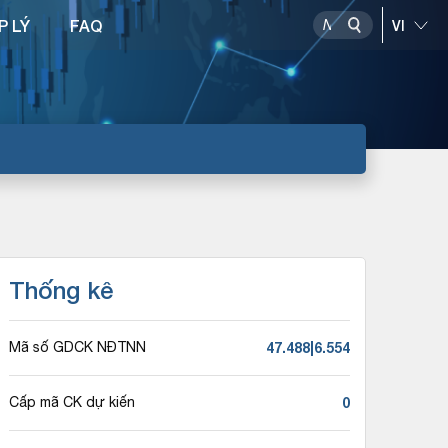
P LÝ
FAQ
Thống kê
47.488|6.554
Mã số GDCK NĐTNN
0
Cấp mã CK dự kiến