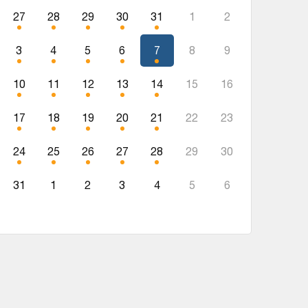
27
28
29
30
31
1
2
3
4
5
6
7
8
9
10
11
12
13
14
15
16
17
18
19
20
21
22
23
24
25
26
27
28
29
30
31
1
2
3
4
5
6