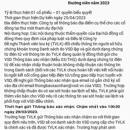
thường niên năm 2023
Tỷ lệ thực hiện:01 cổ phiếu – 01 quyền biểu quyết
Thời gian thực hiện:Dự kiến ngày 25/04/2023
Địa điểm thực hiện: Công ty sẽ thông báo địa điểm cụ thể cho các cổ
đông tại thư mời tham dự đại hội
Nội dung họp: Các nội dung thuộc thẩm quyền của Đại hội đồng cổ
đông theo quy định của pháp luật và Điều lệ Công ty
Đề nghị Thành viên lưu ký (TVLK) đối chiếu thông tin người sở hữu
chứng khoán trong Danh sách do VSD lập và gửi dưới dạng chứng
từ điện tử với thông tin do TVLK đang quản lý đồng thời gửi cho
VSD Thông báo xác nhận (Mẫu 03/THQ) dưới dạng chứng từ điện
tử để xác nhận chấp thuận hoặc không chấp thuận các thông tin
trong Danh sách (Đối với các TVLK chưa hoàn tất việc kết nối hoặc
bị ngắt kết nối cổng giao tiếp điện tử/cổng giao tiếp trực tuyến với
VSD, đề nghị gửi Thông báo xác nhận qua email có gắn chữ ký số
vào địa chỉ email thongbaoxacnhan@vsd.vn của VSD). Trường hợp
không chấp thuận do có sai sót hoặc sai lệch số liệu, TVLK phải gửi
thêm văn bản cho VSD nêu rõ các thông tin sai sót hoặc sai lệch và
phối hợp với VSD điều chỉnh.
Thời hạn gửi Thông báo xác nhận: Chậm nhất vào 10h30
ngày 29/03/2023.
Trường hợp TVLK gửi Thông báo xác nhận chậm so với thời gian
quy định nêu trên, VSD sẽ coi danh sách do VSD cung cấp cho TVLK
là chính xác và đã được TVLK xác nhận. Trường hợp phát sinh