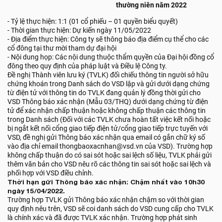
thường niên năm 2022
- Tỷ lệ thực hiện: 1:1 (01 cổ phiếu – 01 quyền biểu quyết)
- Thời gian thực hiện: Dự kiến ngày 11/05/2022
- Địa điểm thực hiện: Công ty sẽ thông báo địa điểm cụ thể cho các
cổ đông tại thư mời tham dự đại hội
- Nội dung họp: Các nội dung thuộc thẩm quyền của Đại hội đồng cổ
đông theo quy định của pháp luật và Điều lệ Công ty.
Đề nghị Thành viên lưu ký (TVLK) đối chiếu thông tin người sở hữu
chứng khoán trong Danh sách do VSD lập và gửi dưới dạng chứng
từ điện tử với thông tin do TVLK đang quản lý đồng thời gửi cho
VSD Thông báo xác nhận (Mẫu 03/THQ) dưới dạng chứng từ điện
tử để xác nhận chấp thuận hoặc không chấp thuận các thông tin
trong Danh sách (Đối với các TVLK chưa hoàn tất việc kết nối hoặc
bị ngắt kết nối cổng giao tiếp điện tử/cổng giao tiếp trực tuyến với
VSD, đề nghị gửi Thông báo xác nhận qua email có gắn chữ ký số
vào địa chỉ email thongbaoxacnhan@vsd.vn của VSD). Trường hợp
không chấp thuận do có sai sót hoặc sai lệch số liệu, TVLK phải gửi
thêm văn bản cho VSD nêu rõ các thông tin sai sót hoặc sai lệch và
phối hợp với VSD điều chỉnh.
Thời hạn gửi Thông báo xác nhận: Chậm nhất vào 10h30
ngày 15/04/2022.
Trường hợp TVLK gửi Thông báo xác nhận chậm so với thời gian
quy định nêu trên, VSD sẽ coi danh sách do VSD cung cấp cho TVLK
là chính xác và đã được TVLK xác nhận. Trường hợp phát sinh