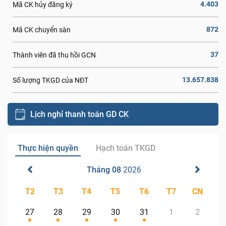
4.403
Mã CK hủy đăng ký
872
Mã CK chuyển sàn
37
Thành viên đã thu hồi GCN
13.657.838
Số lượng TKGD của NĐT
Lịch nghỉ thanh toán GD CK
Thực hiện quyền
Hạch toán TKGD
Tháng 08
2026
T2
T3
T4
T5
T6
T7
CN
27
28
29
30
31
1
2