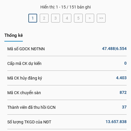
Hiển thị: 1 - 15 / 151 bản ghi
1
2
3
4
5
>
>>
Thống kê
47.488|6.554
Mã số GDCK NĐTNN
0
Cấp mã CK dự kiến
4.403
Mã CK hủy đăng ký
872
Mã CK chuyển sàn
37
Thành viên đã thu hồi GCN
13.657.838
Số lượng TKGD của NĐT