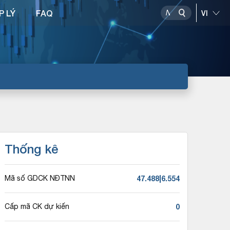
P LÝ
FAQ
Thống kê
47.488|6.554
Mã số GDCK NĐTNN
0
Cấp mã CK dự kiến