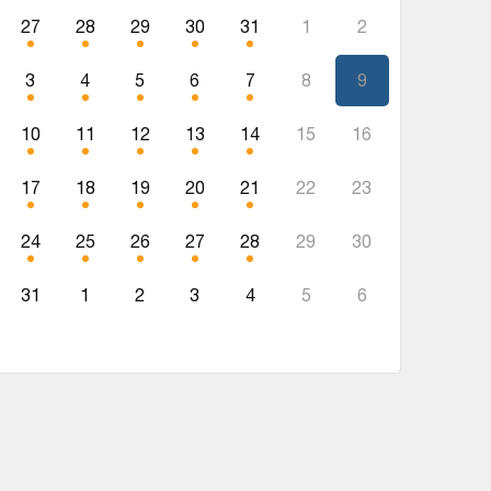
27
28
29
30
31
1
2
3
4
5
6
7
8
9
10
11
12
13
14
15
16
17
18
19
20
21
22
23
24
25
26
27
28
29
30
31
1
2
3
4
5
6