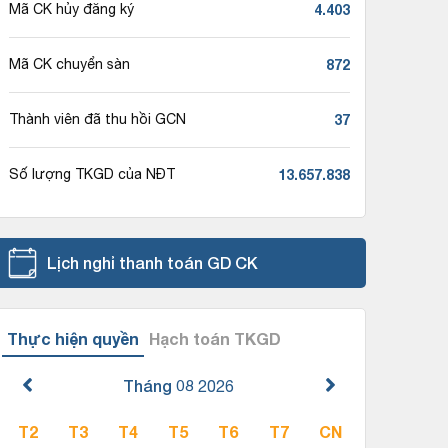
4.403
Mã CK hủy đăng ký
872
Mã CK chuyển sàn
37
Thành viên đã thu hồi GCN
13.657.838
Số lượng TKGD của NĐT
Lịch nghỉ thanh toán GD CK
Thực hiện quyền
Hạch toán TKGD
Tháng 08
2026
T2
T3
T4
T5
T6
T7
CN