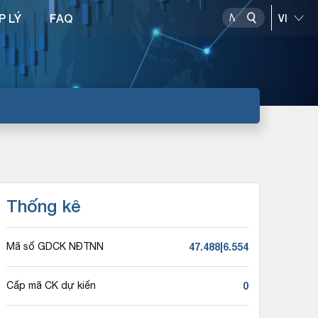
P LÝ
FAQ
Thống kê
47.488|6.554
Mã số GDCK NĐTNN
0
Cấp mã CK dự kiến