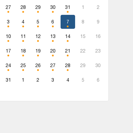
27
28
29
30
31
1
2
3
4
5
6
7
8
9
10
11
12
13
14
15
16
17
18
19
20
21
22
23
24
25
26
27
28
29
30
31
1
2
3
4
5
6