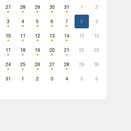
27
28
29
30
31
1
2
3
4
5
6
7
8
9
10
11
12
13
14
15
16
17
18
19
20
21
22
23
24
25
26
27
28
29
30
31
1
2
3
4
5
6