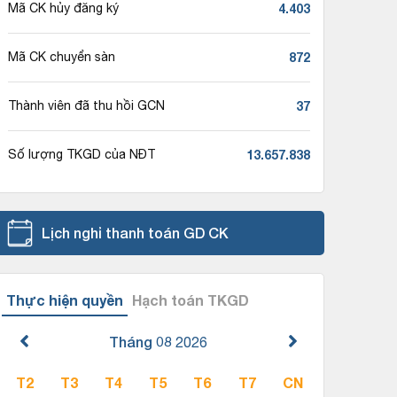
4.403
Mã CK hủy đăng ký
872
Mã CK chuyển sàn
37
Thành viên đã thu hồi GCN
13.657.838
Số lượng TKGD của NĐT
Lịch nghỉ thanh toán GD CK
Thực hiện quyền
Hạch toán TKGD
Tháng 08
2026
T2
T3
T4
T5
T6
T7
CN