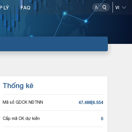
P LÝ
FAQ
Thống kê
47.488|6.554
Mã số GDCK NĐTNN
0
Cấp mã CK dự kiến