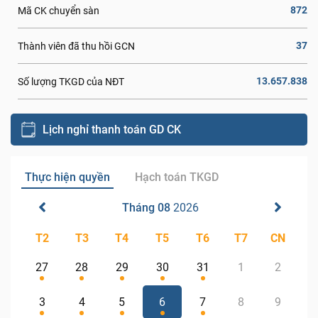
872
Mã CK chuyển sàn
37
Thành viên đã thu hồi GCN
13.657.838
Số lượng TKGD của NĐT
Lịch nghỉ thanh toán GD CK
Thực hiện quyền
Hạch toán TKGD
Tháng 08
2026
T2
T3
T4
T5
T6
T7
CN
27
28
29
30
31
1
2
3
4
5
6
7
8
9