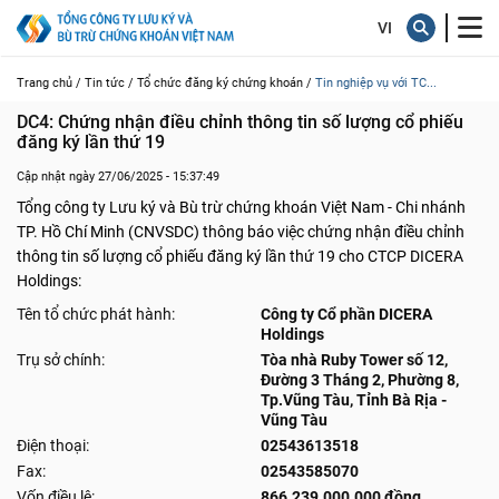
Trang chủ /
Tin tức /
Tổ chức đăng ký chứng khoán /
Tin nghiệp vụ với TC...
DC4: Chứng nhận điều chỉnh thông tin số lượng cổ phiếu 
đăng ký lần thứ 19
Cập nhật ngày 27/06/2025 - 15:37:49
Tổng công ty Lưu ký và Bù trừ chứng khoán Việt Nam - Chi nhánh
TP. Hồ Chí Minh (CNVSDC) thông báo việc chứng nhận điều chỉnh
thông tin số lượng cổ phiếu đăng ký lần thứ 19 cho CTCP DICERA
Holdings:
Tên tổ chức phát hành:
Công ty Cổ phần DICERA
Holdings
Trụ sở chính:
Tòa nhà Ruby Tower số 12,
Đường 3 Tháng 2, Phường 8,
Tp.Vũng Tàu, Tỉnh Bà Rịa -
Vũng Tàu
Điện thoại:
02543613518
Fax:
02543585070
Vốn điều lệ:
866.239.000.000 đồng