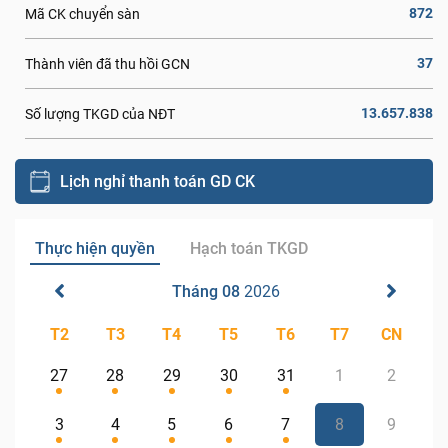
872
Mã CK chuyển sàn
37
Thành viên đã thu hồi GCN
13.657.838
Số lượng TKGD của NĐT
Lịch nghỉ thanh toán GD CK
Thực hiện quyền
Hạch toán TKGD
Tháng 08
2026
T2
T3
T4
T5
T6
T7
CN
27
28
29
30
31
1
2
3
4
5
6
7
8
9