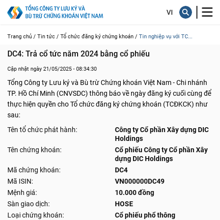
Trang chủ /
Tin tức /
Tổ chức đăng ký chứng khoán /
Tin nghiệp vụ với TC...
DC4: Trả cổ tức năm 2024 bằng cổ phiếu
Cập nhật ngày 21/05/2025 - 08:34:30
Tổng Công ty Lưu ký và Bù trừ Chứng khoán Việt Nam - Chi nhánh
TP. Hồ Chí Minh (CNVSDC) thông báo về ngày đăng ký cuối cùng để
thực hiện quyền cho Tổ chức đăng ký chứng khoán (TCĐKCK) như
sau:
Tên tổ chức phát hành:
Công ty Cổ phần Xây dựng DIC
Holdings
Tên chứng khoán:
Cổ phiếu Công ty Cổ phần Xây
dựng DIC Holdings
Mã chứng khoán:
DC4
Mã ISIN:
VN000000DC49
Mệnh giá:
10.000 đồng
Sàn giao dịch:
HOSE
Loại chứng khoán:
Cổ phiếu phổ thông