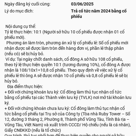
Ngày đăng ký cuối cùng:
03/06/2025
Lý do mục đích:
Trả cổ tức năm 2024 bằng cổ
phiếu
Nội dung cụ thể:
Tỷ lệ thực hiện: 10:1 (Người sở hữu 10 cổ phiếu được nhận 01 cổ
phiếu mới).
Phương án làm tròn, phương án xử lý cổ phiếu lẻ: Số cổ phiếu mới
nhận được sẽ được làm tròn đến hàng đơn vị, phần lẻ thập phân
(nếu có) sẽ bị hủy bỏ.
Ví dụ: Tại ngày chốt danh sách, cổ đông A sở hữu 108 cổ phiếu,
theo tỷ lệ thực hiện quyền 10:1 (tương đương 10%), cổ đông A được
nhận là 108/10x1=10,8 cổ phiếu. Theo quy định về việc xử lý cổ
phiếu lẻ thì ông A sẽ được nhận 10 cổ phiếu và 0,8 cổ phiếu lẻ sẽ bị
hủy bỏ.
Địa điểm thực hiện:
+ Đối với chứng khoán lưu ký: Cổ đông làm thủ tục nhận cổ tức
bằng cổ phiếu tại các Thành viên lưu ký (TVLK) nơi mở tài khoản lưu
ký.
+ Đối với chứng khoán chưa lưu ký: Cổ đông làm thủ tục nhận cổ
tức bằng cổ phiếu tại Trụ sở của Công ty (Tòa nhà Ruby Tower – Số
12, đường 3 tháng 2, Phường 8, Thành phố Vũng Tàu, Tỉnh Bà rịa –
Vũng Tàu, Việt Nam) và xuất trình CCCD/ Hộ chiếu (nếu là cá nhân),
Giấy CNĐKKD (nếu là tổ chức)
Quy trình, thủ tục phối hợp để thực hiện quyền cho người sở hữu