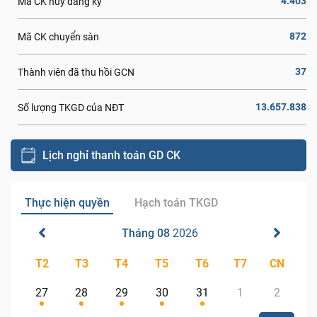
4.403
Mã CK hủy đăng ký
872
Mã CK chuyển sàn
37
Thành viên đã thu hồi GCN
13.657.838
Số lượng TKGD của NĐT
Lịch nghỉ thanh toán GD CK
Thực hiện quyền
Hạch toán TKGD
Tháng 08
2026
T2
T3
T4
T5
T6
T7
CN
27
28
29
30
31
1
2