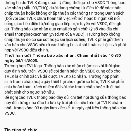
thông tin do TVLK đang quản lý đồng thời gửi cho VSDC Thông báo
xác nhận (Mẫu 03/THQ) dưới dạng chứng từ điện tử để xác nhận
chấp thuận hoặc không chấp thuận các thông tin trong Danh sách
(Đối với các TVLK chưa hoàn tất việc kết nối hoặc bị ngắt kết nối
cổng giao tiếp điện tử/cổng giao tiếp trực tuyến với VSDC, đề nghị
gửi Thông báo xác nhận qua email có gắn chữ ký số vào địa chỉ
email thongbaoxacnhan@vsd.vn của VSDC). Trường hợp không
chấp thuận do có sai sót hoặc sai lệch số liệu, TVLK phải gửi thêm
văn bản cho VSDC nêu rõ các thông tin sai sót hoặc sai lệch và phối
hợp với VSDC điều chỉnh.
Thời hạn gửi Thông báo xác nhận: Chậm nhất vào 10h30
ngày 06/11/2025.
Trường hợp TVLK gửi Thông báo xác nhận chậm so với thời gian
quy định nêu trên, VSDC sẽ coi danh sách do VSDC cung cấp cho
TVLK là chính xác và đã được TVLK xác nhận. Trường hợp phát
sinh tranh chấp hoặc gây thiệt hại cho người sở hữu, TVLK sẽ phải
chịu hoàn toàn trách nhiệm đối với các tranh chấp hoặc thiệt hại
phát sinh cho người sở hữu.
Đề nghị các TVLK thông báo đầy đủ, chi tiết nội dung của thông báo
này đến từng nhà đầu tư lưu ký trái phiếu nêu trên tại TVLK chậm
nhất trong vòng 03 ngày làm việc kể từ ngày ghi trên thông báo của
VSDC.
Tin cùng tổ chức