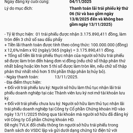
Ngày đăng ký cuối cùng:
04/11/2025
Lý do mục đích:
Thanh toán lãi trái phiếu kỳ thứ
06 (từ và bao gồm ngày
13/8/2025 đến và không bao
gồm ngày 13/11/2025)
- Tỷ lệ thực hiện: 01 trái phiếu được nhận 3.175.890,411 đồng, làm
tròn đến 3 chữ số sau dấu phẩy
+ Tiền lãi thanh toán được tính theo công thức: 100.000.000 (đồng)
x 12,6%/năm x 92 (ngày)/365 (ngày) = 3.175.890,411 đồng.
+ Tổng số tiền lãi trái phiếu thực nhận của người sở hữu trái phiếu
sẽ được làm tròn đến hàng đơn vị đồng (nếu chữ số thập phân thứ
nhất bằng hoặc lớn hơn 5 thì số được làm tròn lên, nếu chữ số thập
phân thứ nhất nhỏ hơn 5 thì phần thập phân bị hủy bỏ).
- Ngày thanh toán: 13/11/2025.
- Địa điểm thực hiện:
+ Đối với trái phiếu lưu ký: Người sở hữu làm thủ tục nhận lãi trái
phiếu doanh nghiệp tại các Thành viên lưu ký nơi mở tài khoản lưu
ký.
+ Đối với trái phiếu chưa lưu ký: Người sở hữu làm thủ tục nhận lãi
trái phiếu doanh nghiệp tại Công ty Cổ phần Chứng khoán HD vào
ngày 13/11/2025 thông qua tài khoản mà người sở hữu đã đăng ký
với Công ty Cổ phần Chứng khoán HD.
Đề nghị TVLK đối chiếu thông tin người sở hữu trái phiếu trong
Danh sách do VSDC lập và gửi dưới dạng chứng từ điện tử với