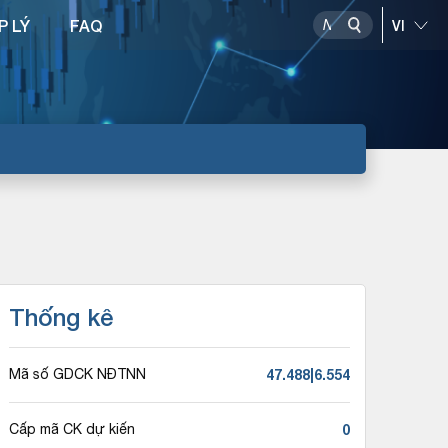
P LÝ
FAQ
Thống kê
47.488|6.554
Mã số GDCK NĐTNN
0
Cấp mã CK dự kiến