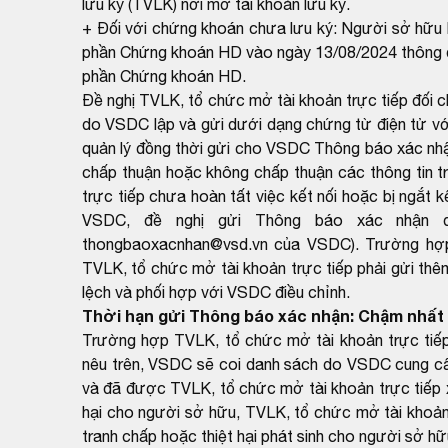
lưu ký (TVLK) nơi mở tài khoản lưu ký.
+ Đối với chứng khoán chưa lưu ký: Người sở hữu là
phần Chứng khoán HD vào ngày 13/08/2024 thông q
phần Chứng khoán HD.
Đề nghị TVLK, tổ chức mở tài khoản trực tiếp đối 
do VSDC lập và gửi dưới dạng chứng từ điện tử với
quản lý đồng thời gửi cho VSDC Thông báo xác nh
chấp thuận hoặc không chấp thuận các thông tin t
trực tiếp chưa hoàn tất việc kết nối hoặc bị ngắt k
VSDC, đề nghị gửi Thông báo xác nhận q
thongbaoxacnhan@vsd.vn của VSDC). Trường hợp k
TVLK, tổ chức mở tài khoản trực tiếp phải gửi thê
lệch và phối hợp với VSDC điều chỉnh.
Thời hạn gửi Thông báo xác nhận: Chậm nhất 
Trường hợp TVLK, tổ chức mở tài khoản trực tiếp
nêu trên, VSDC sẽ coi danh sách do VSDC cung cấp
và đã được TVLK, tổ chức mở tài khoản trực tiếp x
hại cho người sở hữu, TVLK, tổ chức mở tài khoản 
tranh chấp hoặc thiệt hại phát sinh cho người sở hữ