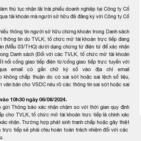
m thủ tục nhận lãi trái phiếu doanh nghiệp tại Công ty Cổ
ua tài khoản mà người sở hữu đã đăng ký với Công ty Cổ
chiếu thông tin người sở hữu chứng khoán trong Danh sách
 thông tin do TVLK, tổ chức mở tài khoản trực tiếp đang
ận (Mẫu 03/THQ) dưới dạng chứng từ điện tử để xác nhận
rong Danh sách (Đối với các TVLK, tổ chức mở tài khoản
ết nối cổng giao tiếp điện tử/cổng giao tiếp trực tuyến với
ua email có gắn chữ ký số vào địa chỉ email
hông chấp thuận do có sai sót hoặc sai lệch số liệu,
m văn bản cho VSDC nêu rõ các thông tin sai sót hoặc sai
vào 10h30 ngày 06/08/2024.
 gửi Thông báo xác nhận chậm so với thời gian quy định
 cho TVLK, tổ chức mở tài khoản trực tiếp là chính xác
ác nhận. Trường hợp phát sinh tranh chấp hoặc gây thiệt
trực tiếp sẽ phải chịu hoàn toàn trách nhiệm đối với các
u.