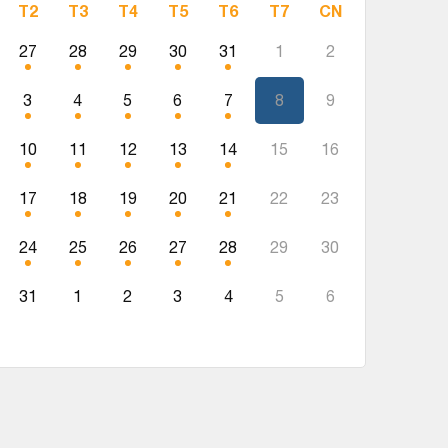
T2
T3
T4
T5
T6
T7
CN
27
28
29
30
31
1
2
3
4
5
6
7
8
9
10
11
12
13
14
15
16
17
18
19
20
21
22
23
24
25
26
27
28
29
30
31
1
2
3
4
5
6