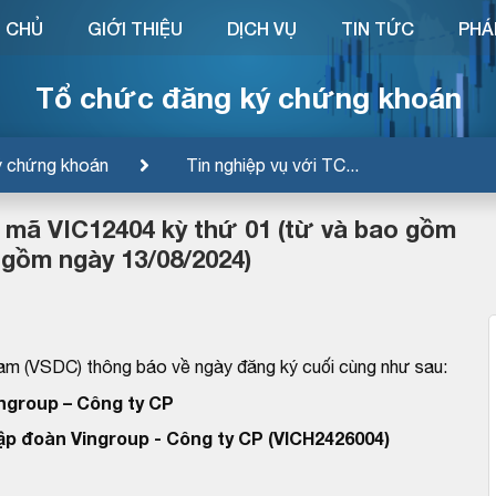
 CHỦ
GIỚI THIỆU
DỊCH VỤ
TIN TỨC
PHÁ
Tổ chức đăng ký chứng khoán
ý chứng khoán
Tin nghiệp vụ với TC...
ếu mã VIC12404 kỳ thứ 01 (từ và bao gồm
 gồm ngày 13/08/2024)
am (VSDC) thông báo về ngày đăng ký cuối cùng như sau:
ngroup – Công ty CP
Tập đoàn Vingroup - Công ty CP (VICH2426004)