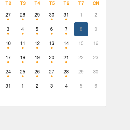
T2
T3
T4
T5
T6
T7
CN
27
28
29
30
31
1
2
3
4
5
6
7
8
9
10
11
12
13
14
15
16
17
18
19
20
21
22
23
24
25
26
27
28
29
30
31
1
2
3
4
5
6