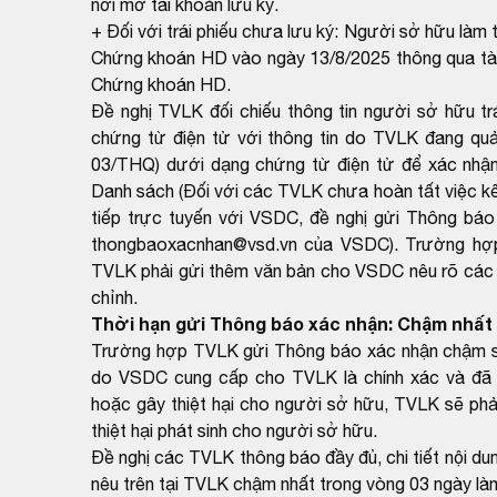
nơi mở tài khoản lưu ký.
+ Đối với trái phiếu chưa lưu ký: Người sở hữu làm t
Chứng khoán HD vào ngày 13/8/2025 thông qua tài
Chứng khoán HD.
Đề nghị TVLK đối chiếu thông tin người sở hữu t
chứng từ điện tử với thông tin do TVLK đang qu
03/THQ) dưới dạng chứng từ điện tử để xác nhận
Danh sách (Đối với các TVLK chưa hoàn tất việc kết
tiếp trực tuyến với VSDC, đề nghị gửi Thông báo
thongbaoxacnhan@vsd.vn của VSDC). Trường hợp k
TVLK phải gửi thêm văn bản cho VSDC nêu rõ các th
chỉnh.
Thời hạn gửi Thông báo xác nhận: Chậm nhất 
Trường hợp TVLK gửi Thông báo xác nhận chậm so 
do VSDC cung cấp cho TVLK là chính xác và đã 
hoặc gây thiệt hại cho người sở hữu, TVLK sẽ phải
thiệt hại phát sinh cho người sở hữu.
Đề nghị các TVLK thông báo đầy đủ, chi tiết nội du
nêu trên tại TVLK chậm nhất trong vòng 03 ngày là