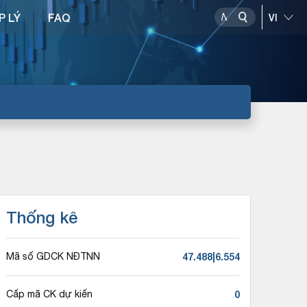
P LÝ
FAQ
Thống kê
47.488|6.554
Mã số GDCK NĐTNN
0
Cấp mã CK dự kiến