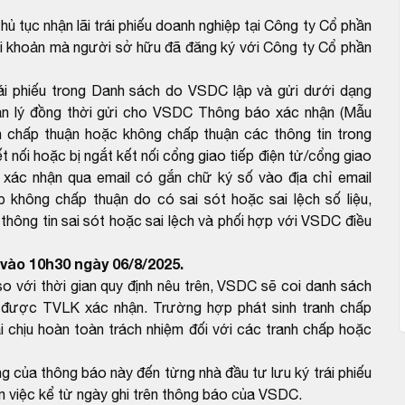
hủ tục nhận lãi trái phiếu doanh nghiệp tại Công ty Cổ phần
 khoản mà người sở hữu đã đăng ký với Công ty Cổ phần
rái phiếu trong Danh sách do VSDC lập và gửi dưới dạng
ản lý đồng thời gửi cho VSDC Thông báo xác nhận (Mẫu
 chấp thuận hoặc không chấp thuận các thông tin trong
 nối hoặc bị ngắt kết nối cổng giao tiếp điện tử/cổng giao
 xác nhận qua email có gắn chữ ký số vào địa chỉ email
hông chấp thuận do có sai sót hoặc sai lệch số liệu,
ông tin sai sót hoặc sai lệch và phối hợp với VSDC điều
vào 10h30 ngày 06/8/2025.
với thời gian quy định nêu trên, VSDC sẽ coi danh sách
được TVLK xác nhận. Trường hợp phát sinh tranh chấp
 chịu hoàn toàn trách nhiệm đối với các tranh chấp hoặc
ng của thông báo này đến từng nhà đầu tư lưu ký trái phiếu
m việc kể từ ngày ghi trên thông báo của VSDC.