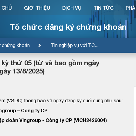
 CHỦ
GIỚI THIỆU
DỊCH VỤ
TIN TỨC
PHÁ
Tổ chức đăng ký chứng khoán
ý chứng khoán
Tin nghiệp vụ với TC...
u kỳ thứ 05 (từ và bao gồm ngày
gày 13/8/2025)
am (VSDC) thông báo về ngày đăng ký cuối cùng như sau:
ngroup – Công ty CP
Tập đoàn Vingroup - Công ty CP (VICH2426004)