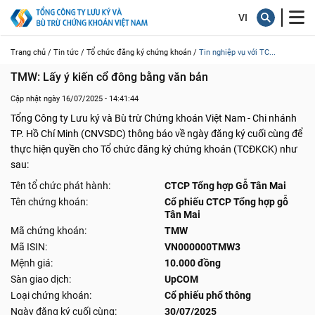
Trang chủ /
Tin tức /
Tổ chức đăng ký chứng khoán /
Tin nghiệp vụ với TC...
TMW: Lấy ý kiến cổ đông bằng văn bản
Cập nhật ngày 16/07/2025 - 14:41:44
Tổng Công ty Lưu ký và Bù trừ Chứng khoán Việt Nam - Chi nhánh
TP. Hồ Chí Minh (CNVSDC) thông báo về ngày đăng ký cuối cùng để
thực hiện quyền cho Tổ chức đăng ký chứng khoán (TCĐKCK) như
sau:
Tên tổ chức phát hành:
CTCP Tổng hợp Gỗ Tân Mai
Tên chứng khoán:
Cổ phiếu CTCP Tổng hợp gỗ
Tân Mai
Mã chứng khoán:
TMW
Mã ISIN:
VN000000TMW3
Mệnh giá:
10.000 đồng
Sàn giao dịch:
UpCOM
Loại chứng khoán:
Cổ phiếu phổ thông
Ngày đăng ký cuối cùng:
30/07/2025