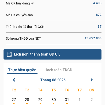
4.403
Mã CK hủy đăng ký
872
Mã CK chuyển sàn
37
Thành viên đã thu hồi GCN
13.657.838
Số lượng TKGD của NĐT
Lịch nghỉ thanh toán GD CK
Thực hiện quyền
Hạch toán TKGD
Tháng 08
2026
T2
T3
T4
T5
T6
T7
CN
27
28
29
30
31
1
2