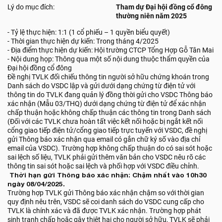
Lý do mục đích:
Tham dự Đại hội đồng cổ đông
thường niên năm 2025
- Tỷ lệ thực hiện: 1:1 (1 cổ phiếu – 1 quyền biểu quyết)
- Thời gian thực hiện dự kiến: Trong tháng 4/2025
- Địa điểm thực hiện dự kiến: Hội trường CTCP Tổng Hợp Gỗ Tân Mai
- Nội dung họp: Thông qua một số nội dung thuộc thẩm quyền của
Đại hội đồng cổ đông
Đề nghị TVLK đối chiếu thông tin người sở hữu chứng khoán trong
Danh sách do VSDC lập và gửi dưới dạng chứng từ điện tử với
thông tin do TVLK đang quản lý đồng thời gửi cho VSDC Thông báo
xác nhận (Mẫu 03/THQ) dưới dạng chứng từ điện tử để xác nhận
chấp thuận hoặc không chấp thuận các thông tin trong Danh sách
(Đối với các TVLK chưa hoàn tất việc kết nối hoặc bị ngắt kết nối
cổng giao tiếp điện tử/cổng giao tiếp trực tuyến với VSDC, đề nghị
gửi Thông báo xác nhận qua email có gắn chữ ký số vào địa chỉ
email của VSDC). Trường hợp không chấp thuận do có sai sót hoặc
sai lệch số liệu, TVLK phải gửi thêm văn bản cho VSDC nêu rõ các
thông tin sai sót hoặc sai lệch và phối hợp với VSDC điều chỉnh.
Thời hạn gửi Thông báo xác nhận: Chậm nhất vào 10h30
ngày 08/04/2025.
Trường hợp TVLK gửi Thông báo xác nhận chậm so với thời gian
quy định nêu trên, VSDC sẽ coi danh sách do VSDC cung cấp cho
TVLK là chính xác và đã được TVLK xác nhận. Trường hợp phát
sinh tranh chấp hoặc gây thiệt hại cho người sở hữu, TVLK sẽ phải