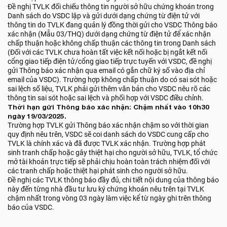
Đề nghị TVLK đối chiếu thông tin người sở hữu chứng khoán trong
Danh sách do VSDC lập và gửi dưới dạng chứng từ điện tử với
thông tin do TVLK đang quản lý đồng thời gửi cho VSDC Thông báo
xác nhận (Mẫu 03/THQ) dưới dạng chứng từ điện tử để xác nhận
chấp thuận hoặc không chấp thuận các thông tin trong Danh sách
(Đối với các TVLK chưa hoàn tất việc kết nối hoặc bị ngắt kết nối
cổng giao tiếp điện tử/cổng giao tiếp trực tuyến với VSDC, đề nghị
gửi Thông báo xác nhận qua email có gắn chữ ký số vào địa chỉ
email của VSDC). Trường hợp không chấp thuận do có sai sót hoặc
sai lệch số liệu, TVLK phải gửi thêm văn bản cho VSDC nêu rõ các
thông tin sai sót hoặc sai lệch và phối hợp với VSDC điều chỉnh.
Thời hạn gửi Thông báo xác nhận: Chậm nhất vào 10h30
ngày 19/03/2025.
Trường hợp TVLK gửi Thông báo xác nhận chậm so với thời gian
quy định nêu trên, VSDC sẽ coi danh sách do VSDC cung cấp cho
TVLK là chính xác và đã được TVLK xác nhận. Trường hợp phát
sinh tranh chấp hoặc gây thiệt hại cho người sở hữu, TVLK, tổ chức
mở tài khoản trực tiếp sẽ phải chịu hoàn toàn trách nhiệm đối với
các tranh chấp hoặc thiệt hại phát sinh cho người sở hữu.
Đề nghị các TVLK thông báo đầy đủ, chi tiết nội dung của thông báo
này đến từng nhà đầu tư lưu ký chứng khoán nêu trên tại TVLK
chậm nhất trong vòng 03 ngày làm việc kể từ ngày ghi trên thông
báo của VSDC.