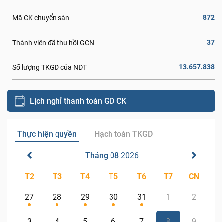
872
Mã CK chuyển sàn
37
Thành viên đã thu hồi GCN
13.657.838
Số lượng TKGD của NĐT
Lịch nghỉ thanh toán GD CK
Thực hiện quyền
Hạch toán TKGD
Tháng 08
2026
T2
T3
T4
T5
T6
T7
CN
27
28
29
30
31
1
2
3
4
5
6
7
8
9