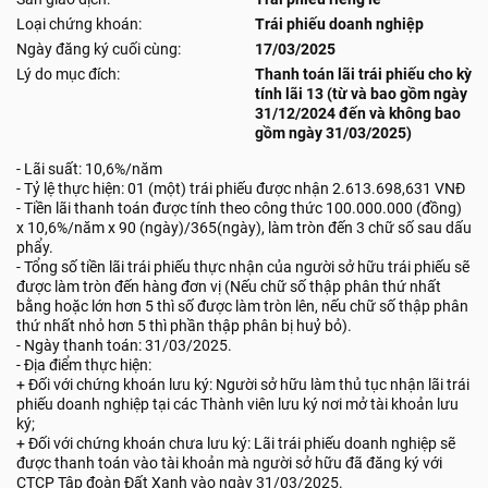
Loại chứng khoán:
Trái phiếu doanh nghiệp
Ngày đăng ký cuối cùng:
17/03/2025
Lý do mục đích:
Thanh toán lãi trái phiếu cho kỳ
tính lãi 13 (từ và bao gồm ngày
31/12/2024 đến và không bao
gồm ngày 31/03/2025)
- Lãi suất: 10,6%/năm
- Tỷ lệ thực hiện: 01 (một) trái phiếu được nhận 2.613.698,631 VNĐ
- Tiền lãi thanh toán được tính theo công thức 100.000.000 (đồng)
x 10,6%/năm x 90 (ngày)/365(ngày), làm tròn đến 3 chữ số sau dấu
phẩy.
- Tổng số tiền lãi trái phiếu thực nhận của người sở hữu trái phiếu sẽ
được làm tròn đến hàng đơn vị (Nếu chữ số thập phân thứ nhất
bằng hoặc lớn hơn 5 thì số được làm tròn lên, nếu chữ số thập phân
thứ nhất nhỏ hơn 5 thì phần thập phân bị huỷ bỏ).
- Ngày thanh toán: 31/03/2025.
- Địa điểm thực hiện:
+ Đối với chứng khoán lưu ký: Người sở hữu làm thủ tục nhận lãi trái
phiếu doanh nghiệp tại các Thành viên lưu ký nơi mở tài khoản lưu
ký;
+ Đối với chứng khoán chưa lưu ký: Lãi trái phiếu doanh nghiệp sẽ
được thanh toán vào tài khoản mà người sở hữu đã đăng ký với
CTCP Tập đoàn Đất Xanh vào ngày 31/03/2025.