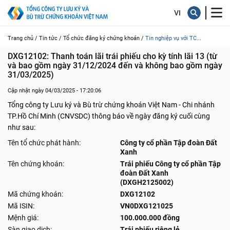
Trang chủ /
Tin tức /
Tổ chức đăng ký chứng khoán /
Tin nghiệp vụ với TC...
DXG12102: Thanh toán lãi trái phiếu cho kỳ tính lãi 13 (từ 
và bao gồm ngày 31/12/2024 đến và không bao gồm ngày 
31/03/2025)
Cập nhật ngày 04/03/2025 - 17:20:06
Tổng công ty Lưu ký và Bù trừ chứng khoán Việt Nam - Chi nhánh
TP.Hồ Chí Minh (CNVSDC) thông báo về ngày đăng ký cuối cùng
như sau:
Tên tổ chức phát hành:
Công ty cổ phần Tập đoàn Đất
Xanh
Tên chứng khoán:
Trái phiếu Công ty cổ phần Tập
đoàn Đất Xanh
(DXGH2125002)
Mã chứng khoán:
DXG12102
Mã ISIN:
VN0DXG121025
Mệnh giá:
100.000.000 đồng
Sàn giao dịch:
Trái phiếu riêng lẻ