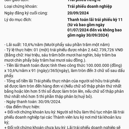
Loại chứng khoán:
Trái phiếu doanh nghiệp
Ngày đăng ký cuối cùng:
20/09/2024
Lý do mục đích:
Thanh toán lãi trái phiếu kỳ 11
(từ và bao gồm ngày
01/07/2024 đến và không bao
gồm ngày 30/09/2024)
- Lãi suất: 10,6%/năm (Mười phẩy sáu phần trăm một năm)
- Tỷ lệ thực hiện: 01 (một) trái phiếu được nhận 2.642.739,726 VNĐ
(Bằng chữ: Hai triệu, sáu trăm bốn mươi hai nghìn, bảy trăm ba
mươi chín phẩy bảy trăm hai mươi sáu đồng.).
- Tiền lãi thanh toán được tính theo công thức 100.000.000 (đồng)
x 10,6%/năm x 91 (ngày)/365(ngày), làm tròn đến 3 chữ số sau dấu
phẩy.
- Tổng số tiền lãi Trái phiếu thực nhận của người sở hữu trái phiếu
sẽ được làm tròn đến hàng đơn vị (Nếu chữ số thập phân thứ nhất
bằng hoặc lớn hơn 5 thì số được làm tròn lên, nếu chữ số thập phân
thứ nhất nhỏ hơn 5 thì phần thập phân bị huỷ bỏ).
- Ngày thanh toán: 30/09/2024.
- Địa điểm thực hiện:
+ Đối với chứng khoán lưu ký: Người sở hữu làm thủ tục nhận lãi trái
phiếu doanh nghiệp tại các Thành viên lưu ký nơi mở tài khoản lưu
ký;
+ Đối với chứng khoán chưa lưu ký: Lãi trái phiếu doanh nghiệp sẽ