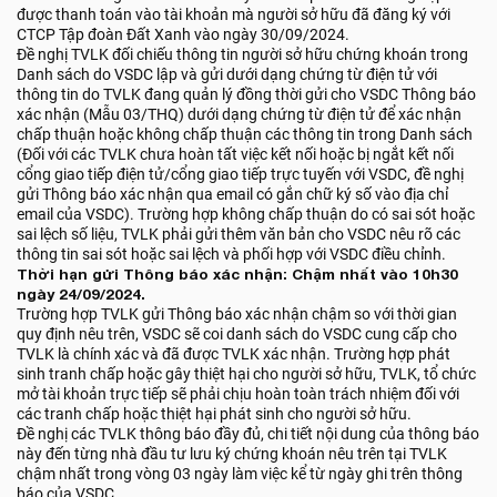
được thanh toán vào tài khoản mà người sở hữu đã đăng ký với
CTCP Tập đoàn Đất Xanh vào ngày 30/09/2024.
Đề nghị TVLK đối chiếu thông tin người sở hữu chứng khoán trong
Danh sách do VSDC lập và gửi dưới dạng chứng từ điện tử với
thông tin do TVLK đang quản lý đồng thời gửi cho VSDC Thông báo
xác nhận (Mẫu 03/THQ) dưới dạng chứng từ điện tử để xác nhận
chấp thuận hoặc không chấp thuận các thông tin trong Danh sách
(Đối với các TVLK chưa hoàn tất việc kết nối hoặc bị ngắt kết nối
cổng giao tiếp điện tử/cổng giao tiếp trực tuyến với VSDC, đề nghị
gửi Thông báo xác nhận qua email có gắn chữ ký số vào địa chỉ
email của VSDC). Trường hợp không chấp thuận do có sai sót hoặc
sai lệch số liệu, TVLK phải gửi thêm văn bản cho VSDC nêu rõ các
thông tin sai sót hoặc sai lệch và phối hợp với VSDC điều chỉnh.
Thời hạn gửi Thông báo xác nhận: Chậm nhất vào 10h30
ngày 24/09/2024.
Trường hợp TVLK gửi Thông báo xác nhận chậm so với thời gian
quy định nêu trên, VSDC sẽ coi danh sách do VSDC cung cấp cho
TVLK là chính xác và đã được TVLK xác nhận. Trường hợp phát
sinh tranh chấp hoặc gây thiệt hại cho người sở hữu, TVLK, tổ chức
mở tài khoản trực tiếp sẽ phải chịu hoàn toàn trách nhiệm đối với
các tranh chấp hoặc thiệt hại phát sinh cho người sở hữu.
Đề nghị các TVLK thông báo đầy đủ, chi tiết nội dung của thông báo
này đến từng nhà đầu tư lưu ký chứng khoán nêu trên tại TVLK
chậm nhất trong vòng 03 ngày làm việc kể từ ngày ghi trên thông
báo của VSDC.