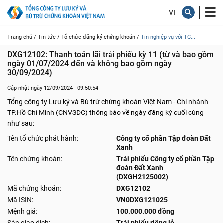
Trang chủ /
Tin tức /
Tổ chức đăng ký chứng khoán /
Tin nghiệp vụ với TC...
DXG12102: Thanh toán lãi trái phiếu kỳ 11 (từ và bao gồm 
ngày 01/07/2024 đến và không bao gồm ngày 
30/09/2024)
Cập nhật ngày 12/09/2024 - 09:50:54
Tổng công ty Lưu ký và Bù trừ chứng khoán Việt Nam - Chi nhánh
TP.Hồ Chí Minh (CNVSDC) thông báo về ngày đăng ký cuối cùng
như sau:
Tên tổ chức phát hành:
Công ty cổ phần Tập đoàn Đất
Xanh
Tên chứng khoán:
Trái phiếu Công ty cổ phần Tập
đoàn Đất Xanh
(DXGH2125002)
Mã chứng khoán:
DXG12102
Mã ISIN:
VN0DXG121025
Mệnh giá:
100.000.000 đồng
Sàn giao dịch:
Trái phiếu riêng lẻ