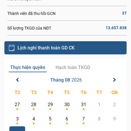
37
Thành viên đã thu hồi GCN
13.657.838
Số lượng TKGD của NĐT
Lịch nghỉ thanh toán GD CK
Thực hiện quyền
Hạch toán TKGD
Tháng 08
2026
T2
T3
T4
T5
T6
T7
CN
27
28
29
30
31
1
2
3
4
5
6
7
8
9