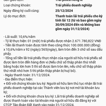
Loại chứng khoán:
Trái phiếu doanh nghiệp
Ngày đăng ký cuối cùng:
25/12/2024
Lý do mục đích:
Thanh toán lãi trái phiếu cho kỳ
tính lãi 12 (từ và bao gồm ngày
30/09/2024 đến và không bao
gồm ngày 31/12/2024)
- Lãi suất: 10,6%/năm
- Tỷ lệ thực hiện: 01 (một) trái phiếu được nhận 2.671.780,822 VNĐ
- Tiền lãi thanh toán được tính theo công thức 100.000.000 (đồng)
x 10,6%/năm x 92 (ngày)/365(ngày), làm tròn đến 3 chữ số sau dấu
phẩy.
- Tổng số tiền lãi trái phiếu thực nhận của người sở hữu trái phiếu sẽ
được làm tròn đến hàng đơn vị (Nếu chữ số thập phân thứ nhất
bằng hoặc lớn hơn 5 thì số được làm tròn lên, nếu chữ số thập phân
thứ nhất nhỏ hơn 5 thì phần thập phân bị huỷ bỏ).
- Ngày thanh toán: 31/12/2024.
- Địa điểm thực hiện:
+ Đối với chứng khoán lưu ký: Người sở hữu làm thủ tục nhận lãi trái
phiếu doanh nghiệp tại các Thành viên lưu ký nơi mở tài khoản lưu
ký;
+ Đối với chứng khoán chưa lưu ký: Lãi trái phiếu doanh nghiệp sẽ
được thanh toán vào tài khoản mà người sở hữu đã đăng ký với
CTCP Tập đoàn Đất Xanh vào ngày 31/12/2024.