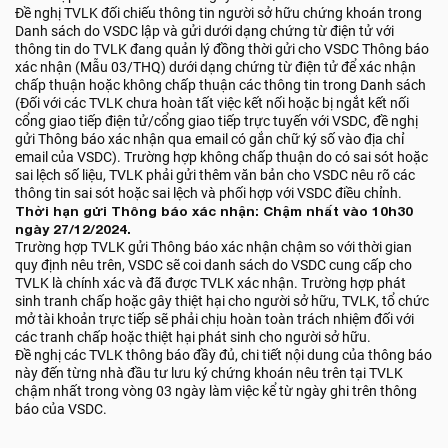
Đề nghị TVLK đối chiếu thông tin người sở hữu chứng khoán trong
Danh sách do VSDC lập và gửi dưới dạng chứng từ điện tử với
thông tin do TVLK đang quản lý đồng thời gửi cho VSDC Thông báo
xác nhận (Mẫu 03/THQ) dưới dạng chứng từ điện tử để xác nhận
chấp thuận hoặc không chấp thuận các thông tin trong Danh sách
(Đối với các TVLK chưa hoàn tất việc kết nối hoặc bị ngắt kết nối
cổng giao tiếp điện tử/cổng giao tiếp trực tuyến với VSDC, đề nghị
gửi Thông báo xác nhận qua email có gắn chữ ký số vào địa chỉ
email của VSDC). Trường hợp không chấp thuận do có sai sót hoặc
sai lệch số liệu, TVLK phải gửi thêm văn bản cho VSDC nêu rõ các
thông tin sai sót hoặc sai lệch và phối hợp với VSDC điều chỉnh.
Thời hạn gửi Thông báo xác nhận: Chậm nhất vào 10h30
ngày 27/12/2024.
Trường hợp TVLK gửi Thông báo xác nhận chậm so với thời gian
quy định nêu trên, VSDC sẽ coi danh sách do VSDC cung cấp cho
TVLK là chính xác và đã được TVLK xác nhận. Trường hợp phát
sinh tranh chấp hoặc gây thiệt hại cho người sở hữu, TVLK, tổ chức
mở tài khoản trực tiếp sẽ phải chịu hoàn toàn trách nhiệm đối với
các tranh chấp hoặc thiệt hại phát sinh cho người sở hữu.
Đề nghị các TVLK thông báo đầy đủ, chi tiết nội dung của thông báo
này đến từng nhà đầu tư lưu ký chứng khoán nêu trên tại TVLK
chậm nhất trong vòng 03 ngày làm việc kể từ ngày ghi trên thông
báo của VSDC.