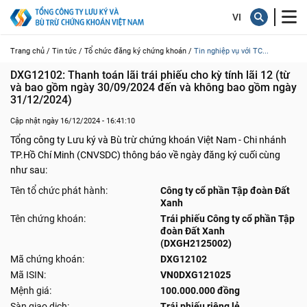
Trang chủ /
Tin tức /
Tổ chức đăng ký chứng khoán /
Tin nghiệp vụ với TC...
DXG12102: Thanh toán lãi trái phiếu cho kỳ tính lãi 12 (từ 
và bao gồm ngày 30/09/2024 đến và không bao gồm ngày 
31/12/2024)
Cập nhật ngày 16/12/2024 - 16:41:10
Tổng công ty Lưu ký và Bù trừ chứng khoán Việt Nam - Chi nhánh
TP.Hồ Chí Minh (CNVSDC) thông báo về ngày đăng ký cuối cùng
như sau:
Tên tổ chức phát hành:
Công ty cổ phần Tập đoàn Đất
Xanh
Tên chứng khoán:
Trái phiếu Công ty cổ phần Tập
đoàn Đất Xanh
(DXGH2125002)
Mã chứng khoán:
DXG12102
Mã ISIN:
VN0DXG121025
Mệnh giá:
100.000.000 đồng
Sàn giao dịch:
Trái phiếu riêng lẻ