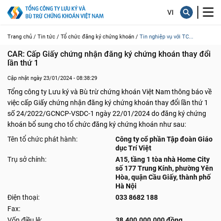
Trang chủ /
Tin tức /
Tổ chức đăng ký chứng khoán /
Tin nghiệp vụ với TC...
CAR: Cấp Giấy chứng nhận đăng ký chứng khoán thay đổi 
lần thứ 1
Cập nhật ngày 23/01/2024 - 08:38:29
Tổng công ty Lưu ký và Bù trừ chứng khoán Việt Nam thông báo về
việc cấp Giấy chứng nhận đăng ký chứng khoán thay đổi lần thứ 1
số 24/2022/GCNCP-VSDC-1 ngày 22/01/2024 do đăng ký chứng
khoán bổ sung cho tổ chức đăng ký chứng khoán như sau:
Tên tổ chức phát hành:
Công ty cổ phần Tập đoàn Giáo
dục Trí Việt
Trụ sở chính:
A15, tầng 1 tòa nhà Home City
số 177 Trung Kính, phường Yên
Hòa, quận Cầu Giấy, thành phố
Hà Nội
Điện thoại:
033 8682 188
Fax:
Vốn điều lệ:
38.400.000.000 đồng