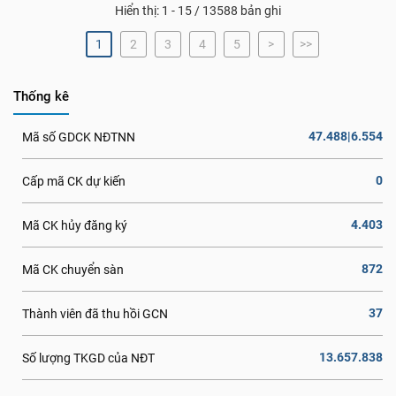
Hiển thị: 1 - 15 / 13588 bản ghi
1
2
3
4
5
>
>>
Thống kê
47.488|6.554
Mã số GDCK NĐTNN
0
Cấp mã CK dự kiến
4.403
Mã CK hủy đăng ký
872
Mã CK chuyển sàn
37
Thành viên đã thu hồi GCN
13.657.838
Số lượng TKGD của NĐT