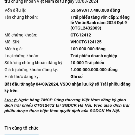
trừ chứng khoán Việt Nam kể từ ngày 30/08/2024
Vốn điều lệ:
53.699.917.480.000 đồng
Tên chứng khoán:
Trái phiếu tăng vốn cấp 2 riêng
lẻ VietinBank năm 2024 Đợt 9
(CTGL2432009)
Mã chứng khoán:
CTG12412
Mã ISIN:
VN0CTG124125
Mệnh giá:
100.000.000 đồng
Loại chứng khoán:
Trái phiếu doanh nghiệp
Số lượng chứng khoán đăng ký:
10.000 Trái phiếu
Giá trị chứng khoán đăng ký:
1.000.000.000.000 đồng
Hình thức đăng ký:
Ghi sổ
Bắt đầu từ ngày 04/09/2024, VSDC nhận lưu ký số Trái phiếu đăng
ký trên.
Lưu ý:
Ngân hàng TMCP Công thương Việt Nam đăng ký giao
dịch trái phiếu CTG12412 tại SGDCK Hà Nội. Việc giao dịch trái
phiếu được thực hiện theo quyết định của SGDCK Hà Nội.
Tin cùng tổ chức