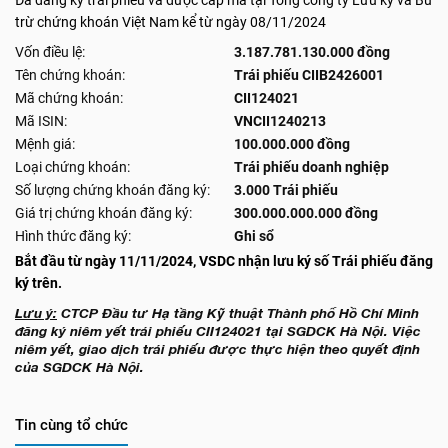
Đã đăng ký trái phiếu và được cấp mã tại Tổng công ty Lưu ký và Bù
trừ chứng khoán Việt Nam kể từ ngày 08/11/2024
Vốn điều lệ:
3.187.781.130.000 đồng
Tên chứng khoán:
Trái phiếu CIIB2426001
Mã chứng khoán:
CII124021
Mã ISIN:
VNCII1240213
Mệnh giá:
100.000.000 đồng
Loại chứng khoán:
Trái phiếu doanh nghiệp
Số lượng chứng khoán đăng ký:
3.000 Trái phiếu
Giá trị chứng khoán đăng ký:
300.000.000.000 đồng
Hình thức đăng ký:
Ghi sổ
Bắt đầu từ ngày 11/11/2024, VSDC nhận lưu ký số Trái phiếu đăng
ký trên.
Lưu ý:
CTCP Đầu tư Hạ tầng Kỹ thuật Thành phố Hồ Chí Minh
đăng ký niêm yết trái phiếu CII124021 tại SGDCK Hà Nội. Việc
niêm yết, giao dịch trái phiếu được thực hiện theo quyết định
của SGDCK Hà Nội.
Tin cùng tổ chức