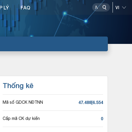
P LÝ
FAQ
Thống kê
47.488|6.554
Mã số GDCK NĐTNN
0
Cấp mã CK dự kiến