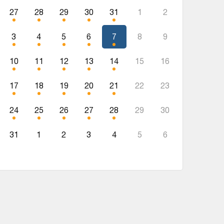
27
28
29
30
31
1
2
3
4
5
6
7
8
9
10
11
12
13
14
15
16
17
18
19
20
21
22
23
24
25
26
27
28
29
30
31
1
2
3
4
5
6