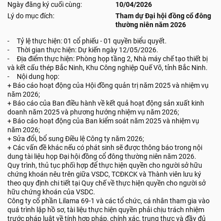
Ngày đăng ký cuối cùng:
10/04/2026
Lý do mục đích:
Tham dự Đại hội đồng cổ đông
thường niên năm 2026
- Tỷ lệ thực hiện: 01 cổ phiếu - 01 quyền biểu quyết.
- Thời gian thực hiện: Dự kiến ngày 12/05/2026.
- Địa điểm thực hiện: Phòng họp tầng 2, Nhà máy chế tạo thiết bị
và kết cấu thép Bắc Ninh, Khu Công nghiệp Quế Võ, tỉnh Bắc Ninh.
- Nội dung họp:
+ Báo cáo hoạt động của Hội đồng quản trị năm 2025 và nhiệm vụ
năm 2026;
+ Báo cáo của Ban điều hành về kết quả hoạt động sản xuất kinh
doanh năm 2025 và phương hướng nhiệm vụ năm 2026;
+ Báo cáo hoạt động của Ban kiểm soát năm 2025 và nhiệm vụ
năm 2026;
+ Sửa đổi, bổ sung Điều lệ Công ty năm 2026;
+ Các vấn đề khác nếu có phát sinh sẽ được thông báo trong nội
dung tài liệu họp Đại hội đồng cổ đông thường niên năm 2026.
Quy trình, thủ tục phối hợp để thực hiện quyền cho người sở hữu
chứng khoán nêu trên giữa VSDC, TCĐKCK và Thành viên lưu ký
theo quy định chi tiết tại Quy chế về thực hiện quyền cho người sở
hữu chứng khoán của VSDC.
Công ty cổ phần Lilama 69-1 và các tổ chức, cá nhân tham gia vào
quá trình lập hồ sơ, tài liệu thực hiện quyền phải chịu trách nhiệm
trước pháp luật về tính hợp pháp, chính xác, trung thực và đầy đủ