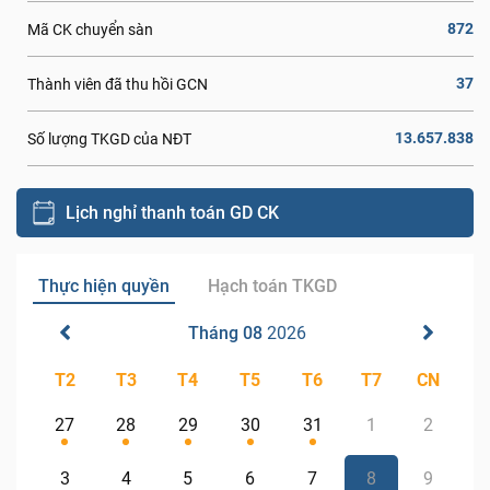
872
Mã CK chuyển sàn
37
Thành viên đã thu hồi GCN
13.657.838
Số lượng TKGD của NĐT
Lịch nghỉ thanh toán GD CK
Thực hiện quyền
Hạch toán TKGD
Tháng 08
2026
T2
T3
T4
T5
T6
T7
CN
27
28
29
30
31
1
2
3
4
5
6
7
8
9