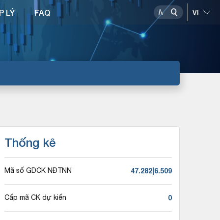
P LÝ
FAQ
Thống kê
47.282|6.509
Mã số GDCK NĐTNN
0
Cấp mã CK dự kiến