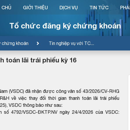
 CHỦ
GIỚI THIỆU
DỊCH VỤ
TIN TỨC
PHÁ
Tổ chức đăng ký chứng khoán
ý chứng khoán
Tin nghiệp vụ với TC...
 toán lãi trái phiếu kỳ 16
t Nam (VSDC) đã nhận được công văn số 43/2026/CV-RHG
 về việc thay đổi thời gian thanh toán lãi trái phiếu
025), VSDC thông báo như sau:
văn số 4792/VSDC-ĐKTP.NV ngày 24/4/2026 của VSDC: