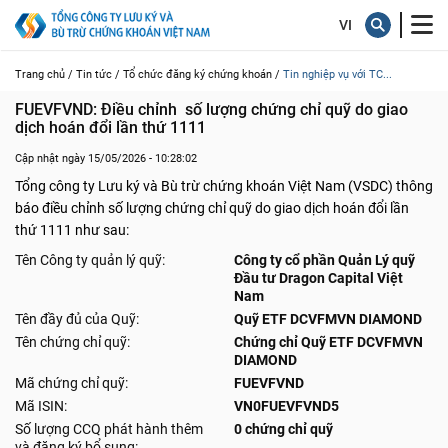
Trang chủ /
Tin tức /
Tổ chức đăng ký chứng khoán /
Tin nghiệp vụ với TC...
FUEVFVND: Điều chỉnh  số lượng chứng chỉ quỹ do giao 
dịch hoán đổi lần thứ 1111
Cập nhật ngày 15/05/2026 - 10:28:02
Tổng công ty Lưu ký và Bù trừ chứng khoán Việt Nam (VSDC) thông
báo điều chỉnh số lượng chứng chỉ quỹ do giao dịch hoán đổi lần
thứ 1111 như sau:
Tên Công ty quản lý quỹ:
Công ty cổ phần Quản Lý quỹ
Đầu tư Dragon Capital Việt
Nam
Tên đầy đủ của Quỹ:
Quỹ ETF DCVFMVN DIAMOND
Tên chứng chỉ quỹ:
Chứng chỉ Quỹ ETF DCVFMVN
DIAMOND
Mã chứng chỉ quỹ:
FUEVFVND
Mã ISIN:
VN0FUEVFVND5
Số lượng CCQ phát hành thêm
0 chứng chỉ quỹ
và đăng ký bổ sung: