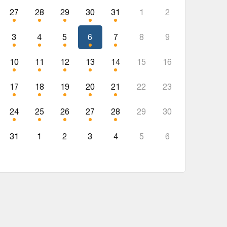
27
28
29
30
31
1
2
3
4
5
6
7
8
9
10
11
12
13
14
15
16
17
18
19
20
21
22
23
24
25
26
27
28
29
30
31
1
2
3
4
5
6