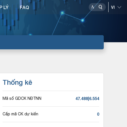
P LÝ
FAQ
Thống kê
47.488|6.554
Mã số GDCK NĐTNN
0
Cấp mã CK dự kiến