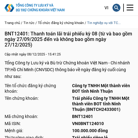
Trang chủ /
Tin tức /
Tổ chức đăng ký chứng khoán /
Tin nghiệp vụ với TC...
BNT12401: Thanh toán lãi trái phiếu kỳ 08 (từ và bao gồm 
ngày 27/09/2025 đến và không bao gồm ngày 
27/12/2025)
Cập nhật ngày 08/12/2025 - 15:41:25
Tổng Công ty Lưu ký và Bù trừ Chứng khoán Việt Nam - Chi nhánh
TP.Hồ Chí Minh (CNVSDC) thông báo về ngày đăng ký cuối cùng
như sau:
Tên tổ chức đăng ký chứng
Công ty TNHH Một thành viên
khoán:
BOT tỉnh Ninh Thuận
Tên chứng khoán:
Trái phiếu Công ty TNHH Một
thành viên BOT tỉnh Ninh
Thuận (BNTCH2433001)
Mã chứng khoán:
BNT12401
Mã ISIN:
VN0BNT124010
Mệnh giá:
100.000.000 đồng
Thị trường giao dịch:
Trái phiếu riêng lẻ