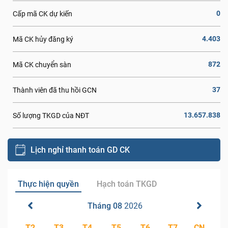
0
Cấp mã CK dự kiến
4.403
Mã CK hủy đăng ký
872
Mã CK chuyển sàn
37
Thành viên đã thu hồi GCN
13.657.838
Số lượng TKGD của NĐT
Lịch nghỉ thanh toán GD CK
Thực hiện quyền
Hạch toán TKGD
Tháng 08
2026
T2
T3
T4
T5
T6
T7
CN