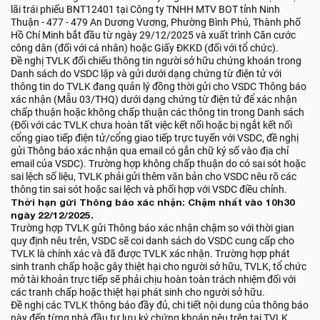
lãi trái phiếu BNT12401 tại Công ty TNHH MTV BOT tỉnh Ninh
Thuận - 477 - 479 An Dương Vương, Phường Bình Phú, Thành phố
Hồ Chí Minh bắt đầu từ ngày 29/12/2025 và xuất trình Căn cước
công dân (đối với cá nhân) hoặc Giấy ĐKKD (đối với tổ chức).
Đề nghị TVLK đối chiếu thông tin người sở hữu chứng khoán trong
Danh sách do VSDC lập và gửi dưới dạng chứng từ điện tử với
thông tin do TVLK đang quản lý đồng thời gửi cho VSDC Thông báo
xác nhận (Mẫu 03/THQ) dưới dạng chứng từ điện tử để xác nhận
chấp thuận hoặc không chấp thuận các thông tin trong Danh sách
(Đối với các TVLK chưa hoàn tất việc kết nối hoặc bị ngắt kết nối
cổng giao tiếp điện tử/cổng giao tiếp trực tuyến với VSDC, đề nghị
gửi Thông báo xác nhận qua email có gắn chữ ký số vào địa chỉ
email của VSDC). Trường hợp không chấp thuận do có sai sót hoặc
sai lệch số liệu, TVLK phải gửi thêm văn bản cho VSDC nêu rõ các
thông tin sai sót hoặc sai lệch và phối hợp với VSDC điều chỉnh.
Thời hạn gửi Thông báo xác nhận: Chậm nhất vào 10h30
ngày 22/12/2025.
Trường hợp TVLK gửi Thông báo xác nhận chậm so với thời gian
quy định nêu trên, VSDC sẽ coi danh sách do VSDC cung cấp cho
TVLK là chính xác và đã được TVLK xác nhận. Trường hợp phát
sinh tranh chấp hoặc gây thiệt hại cho người sở hữu, TVLK, tổ chức
mở tài khoản trực tiếp sẽ phải chịu hoàn toàn trách nhiệm đối với
các tranh chấp hoặc thiệt hại phát sinh cho người sở hữu.
Đề nghị các TVLK thông báo đầy đủ, chi tiết nội dung của thông báo
này đến từng nhà đầu tư lưu ký chứng khoán nêu trên tại TVLK