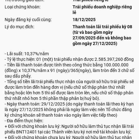
Loại chứng khoán:
Trái phiếu doanh nghiệp riêng
lẻ
Ngày đăng ký cuối cùng:
18/12/2025
Lý do mục đích:
Thanh toán lãi trái phiếu kỳ 08
(từ và bao gồm ngày
27/09/2025 đến và không bao
gồm ngày 27/12/2025)
- Lãi suất: 10,37%/năm
- Tỷ lệ thực hiện: 01 (một) trái phiếu nhận được 2.585.397,260 đồng
- Tiền lãi thanh toán được tính theo công thức bằng 100.000.000
(đồng) x 10,37%/năm x 91 (ngày)/365(ngày), làm tròn đến 3 chữ số
sau dấu phẩy.
- Tổng số tiền lãi trái phiếu thực nhận của người sở hữu trái phiếu sẽ
được làm tròn đến hàng đơn vị (nếu chữ số thập phân thứ nhất
bằng hoặc lớn hơn 5 thì số được làm tròn lên, nếu chữ số thập phân
thứ nhất nhỏ hơn 5 thì phần thập phân bị huỷ bỏ).
- Ngày thanh toán: 29/12/2025 (do ngày thanh toán lãi theo kỳ hạn
là ngày 27/12/2025 không phải là ngày làm việc nên Tổ chức đăng
ký chứng khoán sẽ thanh toán vào ngày làm việc tiếp theo)
- Địa điểm thực hiện:
+ Đối với chứng khoán lưu ký: Người sở hữu làm thủ tục nhận lãi trái
phiếu BNT12401 tại các Thành viên lưu ký nơi mở tài khoản lưu ký;
+ Đối với chứng khoán chưa lưu ký: Người sở hữu làm thủ tục nhận