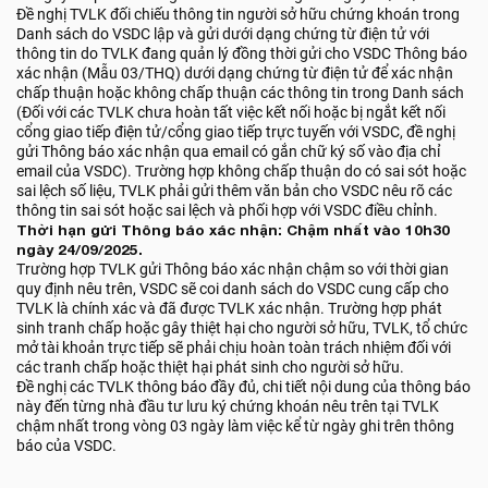
Đề nghị TVLK đối chiếu thông tin người sở hữu chứng khoán trong
Danh sách do VSDC lập và gửi dưới dạng chứng từ điện tử với
thông tin do TVLK đang quản lý đồng thời gửi cho VSDC Thông báo
xác nhận (Mẫu 03/THQ) dưới dạng chứng từ điện tử để xác nhận
chấp thuận hoặc không chấp thuận các thông tin trong Danh sách
(Đối với các TVLK chưa hoàn tất việc kết nối hoặc bị ngắt kết nối
cổng giao tiếp điện tử/cổng giao tiếp trực tuyến với VSDC, đề nghị
gửi Thông báo xác nhận qua email có gắn chữ ký số vào địa chỉ
email của VSDC). Trường hợp không chấp thuận do có sai sót hoặc
sai lệch số liệu, TVLK phải gửi thêm văn bản cho VSDC nêu rõ các
thông tin sai sót hoặc sai lệch và phối hợp với VSDC điều chỉnh.
Thời hạn gửi Thông báo xác nhận: Chậm nhất vào 10h30
ngày 24/09/2025.
Trường hợp TVLK gửi Thông báo xác nhận chậm so với thời gian
quy định nêu trên, VSDC sẽ coi danh sách do VSDC cung cấp cho
TVLK là chính xác và đã được TVLK xác nhận. Trường hợp phát
sinh tranh chấp hoặc gây thiệt hại cho người sở hữu, TVLK, tổ chức
mở tài khoản trực tiếp sẽ phải chịu hoàn toàn trách nhiệm đối với
các tranh chấp hoặc thiệt hại phát sinh cho người sở hữu.
Đề nghị các TVLK thông báo đầy đủ, chi tiết nội dung của thông báo
này đến từng nhà đầu tư lưu ký chứng khoán nêu trên tại TVLK
chậm nhất trong vòng 03 ngày làm việc kể từ ngày ghi trên thông
báo của VSDC.