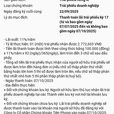
Loại chứng khoán:
Trái phiếu doanh nghiệp
Ngày đăng ký cuối cùng:
22/09/2025
Lý do mục đích:
Thanh toán lãi trái phiếu kỳ 17
(từ và bao gồm ngày
07/07/2025 đến và không bao
gồm ngày 07/10/2025)
- Lãi suất: 11%/năm
- Tỷ lệ thực hiện: 01 (một) trái phiếu nhận được 2.772,603 VNĐ
- Tiền lãi thanh toán được tính theo công thức bằng 100.000 (đồng)
x 11%/năm x 92 (ngày)/365(ngày), làm tròn đến 3 chữ số sau dấu
phẩy.
- Tổng số tiền lãi trái phiếu thực nhận của người sở hữu trái phiếu sẽ
được làm tròn đến hàng đơn vị (nếu chữ số thập phân thứ nhất
bằng hoặc lớn hơn 5 thì số được làm tròn lên, nếu chữ số thập phân
thứ nhất nhỏ hơn 5 thì phần thập phân bị huỷ bỏ).
- Ngày thanh toán: 07/10/2025
- Địa điểm thực hiện:
+ Đối với chứng khoán lưu ký: Người sở hữu làm thủ tục nhận lãi trái
phiếu doanh nghiệp tại các Thành viên lưu ký nơi mở tài khoản lưu
ký;
+ Đối với chứng khoán chưa lưu ký: Lãi trái phiếu doanh nghiệp sẽ
được thanh toán vào tài khoản mà người sở hữu đã đăng ký với
Công ty Cổ phần Chứng khoán Tiên Phong vào ngày 07/10/2025.