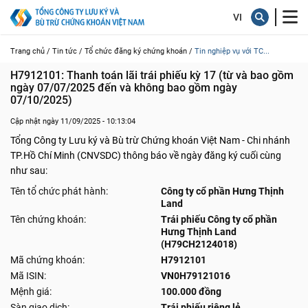
Trang chủ /
Tin tức /
Tổ chức đăng ký chứng khoán /
Tin nghiệp vụ với TC...
H7912101: Thanh toán lãi trái phiếu kỳ 17 (từ và bao gồm 
ngày 07/07/2025 đến và không bao gồm ngày 
07/10/2025)
Cập nhật ngày 11/09/2025 - 10:13:04
Tổng Công ty Lưu ký và Bù trừ Chứng khoán Việt Nam - Chi nhánh
TP.Hồ Chí Minh (CNVSDC) thông báo về ngày đăng ký cuối cùng
như sau:
Tên tổ chức phát hành:
Công ty cổ phần Hưng Thịnh
Land
Tên chứng khoán:
Trái phiếu Công ty cổ phần
Hưng Thịnh Land
(H79CH2124018)
Mã chứng khoán:
H7912101
Mã ISIN:
VN0H79121016
Mệnh giá:
100.000 đồng
Sàn giao dịch:
Trái phiếu riêng lẻ