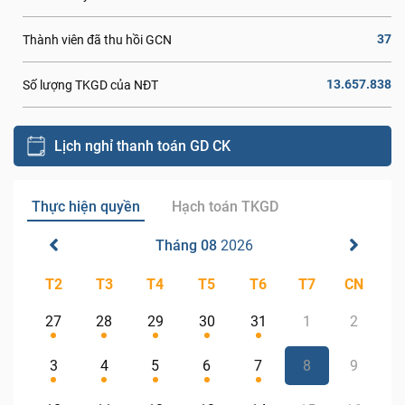
37
Thành viên đã thu hồi GCN
13.657.838
Số lượng TKGD của NĐT
Lịch nghỉ thanh toán GD CK
Thực hiện quyền
Hạch toán TKGD
Tháng 08
2026
T2
T3
T4
T5
T6
T7
CN
27
28
29
30
31
1
2
3
4
5
6
7
8
9