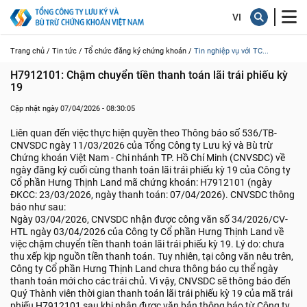
Trang chủ /
Tin tức /
Tổ chức đăng ký chứng khoán /
Tin nghiệp vụ với TC...
H7912101: Chậm chuyển tiền thanh toán lãi trái phiếu kỳ 
19
Cập nhật ngày 07/04/2026 - 08:30:05
Liên quan đến việc thực hiện quyền theo Thông báo số 536/TB-
CNVSDC ngày 11/03/2026 của Tổng Công ty Lưu ký và Bù trừ
Chứng khoán Việt Nam - Chi nhánh TP. Hồ Chí Minh (CNVSDC) về
ngày đăng ký cuối cùng thanh toán lãi trái phiếu kỳ 19 của Công ty
Cổ phần Hưng Thịnh Land mã chứng khoán: H7912101 (ngày
ĐKCC: 23/03/2026, ngày thanh toán: 07/04/2026). CNVSDC thông
báo như sau:
Ngày 03/04/2026, CNVSDC nhận được công văn số 34/2026/CV-
HTL ngày 03/04/2026 của Công ty Cổ phần Hưng Thịnh Land về
việc chậm chuyển tiền thanh toán lãi trái phiếu kỳ 19. Lý do: chưa
thu xếp kịp nguồn tiền thanh toán. Tuy nhiên, tại công văn nêu trên,
Công ty Cổ phần Hưng Thịnh Land chưa thông báo cụ thể ngày
thanh toán mới cho các trái chủ. Vì vậy, CNVSDC sẽ thông báo đến
Quý Thành viên thời gian thanh toán lãi trái phiếu kỳ 19 của mã trái
phiếu H7912101 sau khi nhận được văn bản thông báo từ Công ty