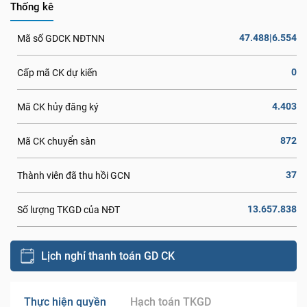
Thống kê
47.488|6.554
Mã số GDCK NĐTNN
0
Cấp mã CK dự kiến
4.403
Mã CK hủy đăng ký
872
Mã CK chuyển sàn
37
Thành viên đã thu hồi GCN
13.657.838
Số lượng TKGD của NĐT
Lịch nghỉ thanh toán GD CK
Thực hiện quyền
Hạch toán TKGD