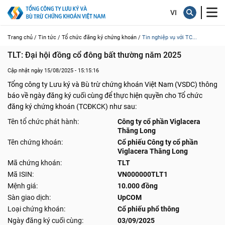
Trang chủ /
Tin tức /
Tổ chức đăng ký chứng khoán /
Tin nghiệp vụ với TC...
TLT: Đại hội đồng cổ đông bất thường năm 2025
Cập nhật ngày 15/08/2025 - 15:15:16
Tổng công ty Lưu ký và Bù trừ chứng khoán Việt Nam (VSDC) thông
báo về ngày đăng ký cuối cùng để thực hiện quyền cho Tổ chức
đăng ký chứng khoán (TCĐKCK) như sau:
Tên tổ chức phát hành:
Công ty cổ phần Viglacera
Thăng Long
Tên chứng khoán:
Cổ phiếu Công ty cổ phần
Viglacera Thăng Long
Mã chứng khoán:
TLT
Mã ISIN:
VN000000TLT1
Mệnh giá:
10.000 đồng
Sàn giao dịch:
UpCOM
Loại chứng khoán:
Cổ phiếu phổ thông
Ngày đăng ký cuối cùng:
03/09/2025