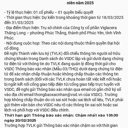
niên năm 2025
- Tỷ lệ thực hiện: 01 cổ phiếu – 01 quyền biểu quyết
- Thời gian thực hiện: Dự kiến trong khoảng thời gian từ 18/03/2025
đến 31/03/2025
- Địa điểm thực hiện: Trụ sở chính của Công ty cổ phần Viglacera
Thăng Long – phường Phúc Thắng, thành phố Phúc Yên, tỉnh Vĩnh
Phúc.
- Nội dung cuộc họp: Theo các nội dung thuộc thẩm quyền Đại hội
cổ đông.
Đề nghị Thành viên lưu ký (TVLK) đối chiếu thông tin người sở hữu
chứng khoán trong Danh sách do VSDC lập và gửi dưới dạng chứng
từ điện tử với thông tin do TVLK đang quản lý đồng thời gửi cho
VSDC Thông báo xác nhận (Mẫu 03/THQ) dưới dạng chứng từ điện
tử để xác nhận chấp thuận hoặc không chấp thuận các thông tin
trong Danh sách (Đối với các TVLK chưa hoàn tất việc kết nối hoặc
bị ngắt kết nối cổng giao tiếp điện tử/cổng giao tiếp trực tuyến với
VSDC, đề nghị gửi Thông báo xác nhận qua email có gắn chữ ký số
vào địa chỉ email thongbaoxacnhan@vsd.vn của VSDC). Trường
hợp không chấp thuận do có sai sót hoặc sai lệch số liệu, TVLK phải
gửi thêm văn bản cho VSDC nêu rõ các thông tin sai sót hoặc sai
lệch và phối hợp với VSDC điều chỉnh.
Thời hạn gửi Thông báo xác nhận: Chậm nhất vào 10h30
ngày 20/02/2025
Trường hợp TVLK gửi Thông báo xác nhận chậm so với thời gian