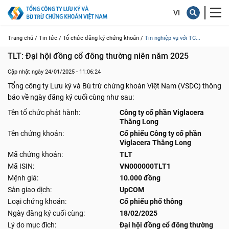
Trang chủ /
Tin tức /
Tổ chức đăng ký chứng khoán /
Tin nghiệp vụ với TC...
TLT: Đại hội đồng cổ đông thường niên năm 2025
Cập nhật ngày 24/01/2025 - 11:06:24
Tổng công ty Lưu ký và Bù trừ chứng khoán Việt Nam (VSDC) thông
báo về ngày đăng ký cuối cùng như sau:
Tên tổ chức phát hành:
Công ty cổ phần Viglacera
Thăng Long
Tên chứng khoán:
Cổ phiếu Công ty cổ phần
Viglacera Thăng Long
Mã chứng khoán:
TLT
Mã ISIN:
VN000000TLT1
Mệnh giá:
10.000 đồng
Sàn giao dịch:
UpCOM
Loại chứng khoán:
Cổ phiếu phổ thông
Ngày đăng ký cuối cùng:
18/02/2025
Lý do mục đích:
Đại hội đồng cổ đông thường