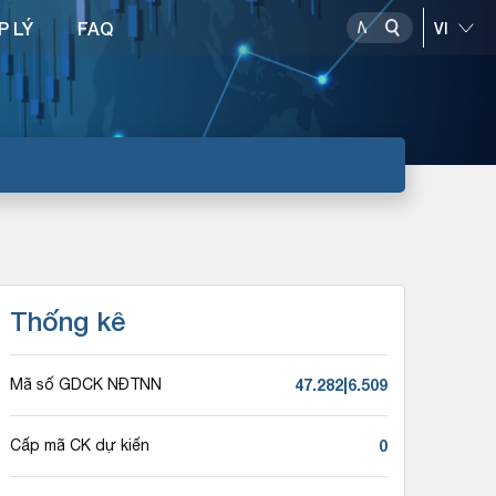
P LÝ
FAQ
Thống kê
47.282|6.509
Mã số GDCK NĐTNN
0
Cấp mã CK dự kiến