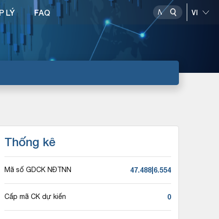
P LÝ
FAQ
Thống kê
47.488|6.554
Mã số GDCK NĐTNN
0
Cấp mã CK dự kiến