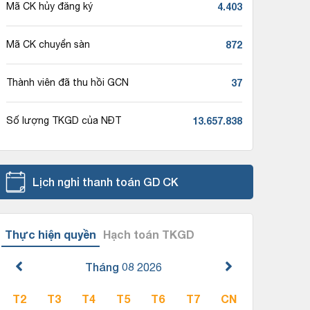
4.403
Mã CK hủy đăng ký
872
Mã CK chuyển sàn
37
Thành viên đã thu hồi GCN
13.657.838
Số lượng TKGD của NĐT
Lịch nghỉ thanh toán GD CK
Thực hiện quyền
Hạch toán TKGD
Tháng 08
2026
T2
T3
T4
T5
T6
T7
CN