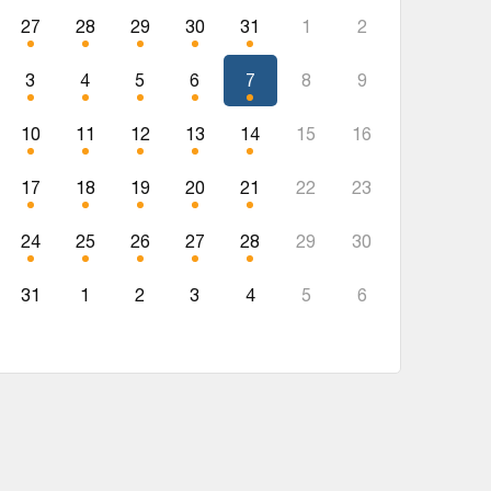
27
28
29
30
31
1
2
3
4
5
6
7
8
9
10
11
12
13
14
15
16
17
18
19
20
21
22
23
24
25
26
27
28
29
30
31
1
2
3
4
5
6