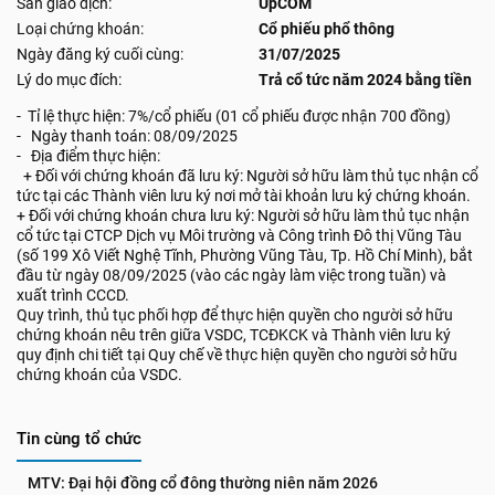
Sàn giao dịch:
UpCOM
Loại chứng khoán:
Cổ phiếu phổ thông
Ngày đăng ký cuối cùng:
31/07/2025
Lý do mục đích:
Trả cổ tức năm 2024 bằng tiền
- Tỉ lệ thực hiện: 7%/cổ phiếu (01 cổ phiếu được nhận 700 đồng)
- Ngày thanh toán: 08/09/2025
- Địa điểm thực hiện:
+ Đối với chứng khoán đã lưu ký: Người sở hữu làm thủ tục nhận cổ
tức tại các Thành viên lưu ký nơi mở tài khoản lưu ký chứng khoán.
+ Đối với chứng khoán chưa lưu ký: Người sở hữu làm thủ tục nhận
cổ tức tại CTCP Dịch vụ Môi trường và Công trình Đô thị Vũng Tàu
(số 199 Xô Viết Nghệ Tĩnh, Phường Vũng Tàu, Tp. Hồ Chí Minh), bắt
đầu từ ngày 08/09/2025 (vào các ngày làm việc trong tuần) và
xuất trình CCCD.
Quy trình, thủ tục phối hợp để thực hiện quyền cho người sở hữu
chứng khoán nêu trên giữa VSDC, TCĐKCK và Thành viên lưu ký
quy định chi tiết tại Quy chế về thực hiện quyền cho người sở hữu
chứng khoán của VSDC.
Tin cùng tổ chức
MTV: Đại hội đồng cổ đông thường niên năm 2026