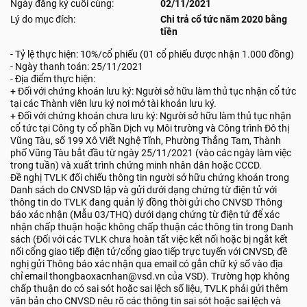
Ngày đăng ký cuối cùng:
02/11/2021
Lý do mục đích:
Chi trả cổ tức năm 2020 bằng
tiền
- Tỷ lệ thực hiện: 10%/cổ phiếu (01 cổ phiếu được nhận 1.000 đồng)
- Ngày thanh toán: 25/11/2021
- Địa điểm thực hiện:
+ Đối với chứng khoán lưu ký: Người sở hữu làm thủ tục nhận cổ tức
tại các Thành viên lưu ký nơi mở tài khoản lưu ký.
+ Đối với chứng khoán chưa lưu ký: Người sở hữu làm thủ tục nhận
cổ tức tại Công ty cổ phần Dịch vụ Môi trường và Công trình Đô thị
Vũng Tàu, số 199 Xô Viết Nghệ Tĩnh, Phường Thắng Tam, Thành
phố Vũng Tàu bắt đầu từ ngày 25/11/2021 (vào các ngày làm việc
trong tuần) và xuất trình chứng minh nhân dân hoặc CCCD.
Đề nghị TVLK đối chiếu thông tin người sở hữu chứng khoán trong
Danh sách do CNVSD lập và gửi dưới dạng chứng từ điện tử với
thông tin do TVLK đang quản lý đồng thời gửi cho CNVSD Thông
báo xác nhận (Mẫu 03/THQ) dưới dạng chứng từ điện tử để xác
nhận chấp thuận hoặc không chấp thuận các thông tin trong Danh
sách (Đối với các TVLK chưa hoàn tất việc kết nối hoặc bị ngắt kết
nối cổng giao tiếp điện tử/cổng giao tiếp trực tuyến với CNVSD, đề
nghị gửi Thông báo xác nhận qua email có gắn chữ ký số vào địa
chỉ email thongbaoxacnhan@vsd.vn của VSD). Trường hợp không
chấp thuận do có sai sót hoặc sai lệch số liệu, TVLK phải gửi thêm
văn bản cho CNVSD nêu rõ các thông tin sai sót hoặc sai lệch và