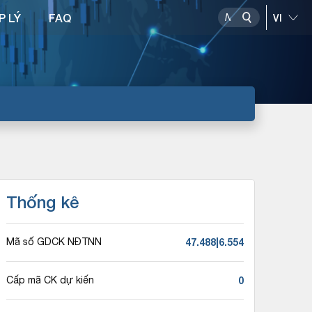
P LÝ
FAQ
Thống kê
47.488|6.554
Mã số GDCK NĐTNN
0
Cấp mã CK dự kiến