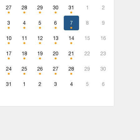
27
28
29
30
31
1
2
3
4
5
6
7
8
9
10
11
12
13
14
15
16
17
18
19
20
21
22
23
24
25
26
27
28
29
30
31
1
2
3
4
5
6