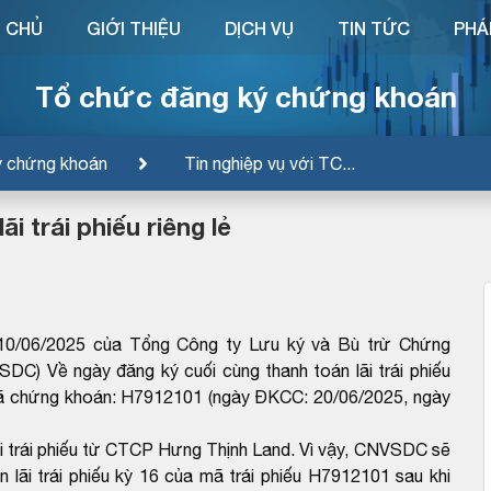
 CHỦ
GIỚI THIỆU
DỊCH VỤ
TIN TỨC
PHÁ
Tổ chức đăng ký chứng khoán
ý chứng khoán
Tin nghiệp vụ với TC...
i trái phiếu riêng lẻ
0/06/2025 của Tổng Công ty Lưu ký và Bù trừ Chứng
DC) Về ngày đăng ký cuối cùng thanh toán lãi trái phiếu
ã chứng khoán: H7912101 (ngày ĐKCC: 20/06/2025, ngày
 trái phiếu từ CTCP Hưng Thịnh Land. Vì vậy, CNVSDC sẽ
 lãi trái phiếu kỳ 16 của mã trái phiếu H7912101 sau khi