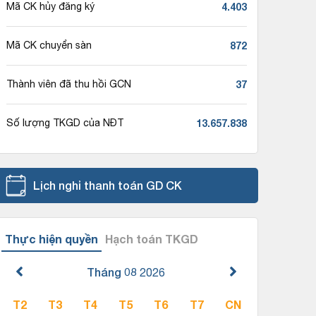
4.403
Mã CK hủy đăng ký
872
Mã CK chuyển sàn
37
Thành viên đã thu hồi GCN
13.657.838
Số lượng TKGD của NĐT
Lịch nghỉ thanh toán GD CK
Thực hiện quyền
Hạch toán TKGD
Tháng 08
2026
T2
T3
T4
T5
T6
T7
CN